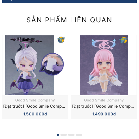
SẢN PHẨM LIÊN QUAN
Good Smile Company
Good Smile Company
[Đặt trước] [Good Smile Company] Mô hình nhân vật Blue Archive Nendoroid 3110 Hina Sorasaki Dress Basic Figure (+Bonus)
[Đặt trước] [Good Smile Company] Mô hình nhân vật Blue Archive Nendoroid 3084 Mika Misono Swimsuit Basic Figure (Bonus)
1.500.000₫
1.490.000₫