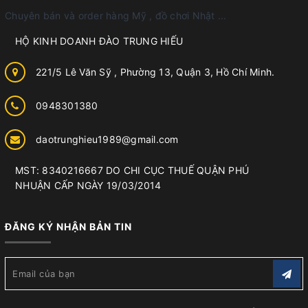
Chuyên bán và order hàng Mỹ , đồ chơi Nhật ...
HỘ KINH DOANH ĐÀO TRUNG HIẾU
221/5 Lê Văn Sỹ , Phường 13, Quận 3, Hồ Chí Minh.
0948301380
daotrunghieu1989@gmail.com
MST: 8340216667 DO CHI CỤC THUẾ QUẬN PHÚ
NHUẬN CẤP NGÀY 19/03/2014
ĐĂNG KÝ NHẬN BẢN TIN