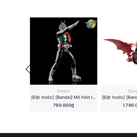
Bandai
Band
[Đặt trước] [Bandai] Mô hình lắp ráp Figure-rise Standard Kamen Rider New No. 1 Model Kit
790.000₫
1.790.