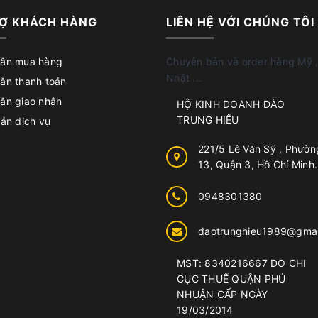
Ợ KHÁCH HÀNG
LIÊN HỆ VỚI CHÚNG TÔI
ẫn mua hàng
Chuyên bán và order hàng Mỹ ,
Nhật ...
ẫn thanh toán
ẫn giao nhận
HỘ KINH DOANH ĐÀO
TRUNG HIẾU
ản dịch vụ
221/5 Lê Văn Sỹ , Phườn
13, Quận 3, Hồ Chí Minh.
0948301380
daotrunghieu1989@gmai
MST: 8340216667 DO CHI
CỤC THUẾ QUẬN PHÚ
NHUẬN CẤP NGÀY
19/03/2014