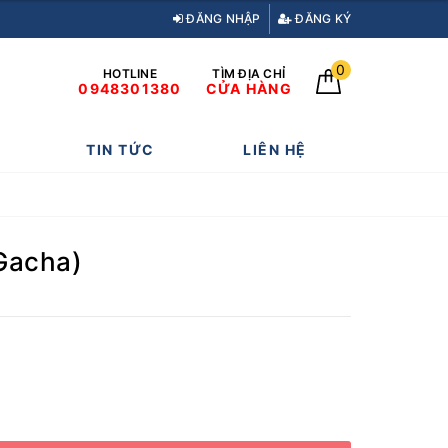
ĐĂNG NHẬP
ĐĂNG KÝ
0
HOTLINE
TÌM ĐỊA CHỈ
0948301380
CỬA HÀNG
TIN TỨC
LIÊN HỆ
(Gacha)