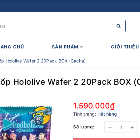
RANG CHỦ
SẢN PHẨM
GIỚI THIỆU
 xốp Hololive Wafer 2 20Pack BOX (Gacha)
 xốp Hololive Wafer 2 20Pack BOX 
1.590.000₫
Tình trạng:
Hết hàng
–
+
Số lượng: