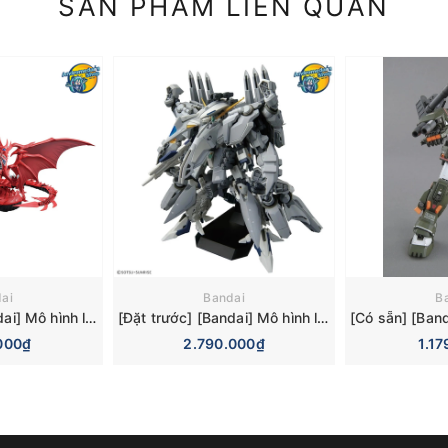
SẢN PHẨM LIÊN QUAN
ai
Bandai
B
[Đặt trước] [Bandai] Mô hình lắp ráp Figure-rise Standard Amplified -Egyptian God- Slifer the Sky Dragon Model Kit
[Đặt trước] [Bandai] Mô hình lắp ráp High Grade HGUC 1/144 TX-ff104 Alyzeus Model Kit
000₫
2.790.000₫
1.1