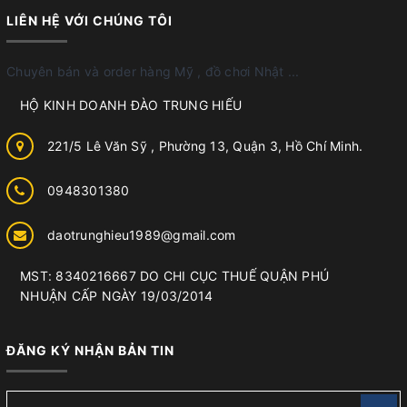
LIÊN HỆ VỚI CHÚNG TÔI
Chuyên bán và order hàng Mỹ , đồ chơi Nhật ...
HỘ KINH DOANH ĐÀO TRUNG HIẾU
221/5 Lê Văn Sỹ , Phường 13, Quận 3, Hồ Chí Minh.
0948301380
daotrunghieu1989@gmail.com
MST: 8340216667 DO CHI CỤC THUẾ QUẬN PHÚ
NHUẬN CẤP NGÀY 19/03/2014
ĐĂNG KÝ NHẬN BẢN TIN