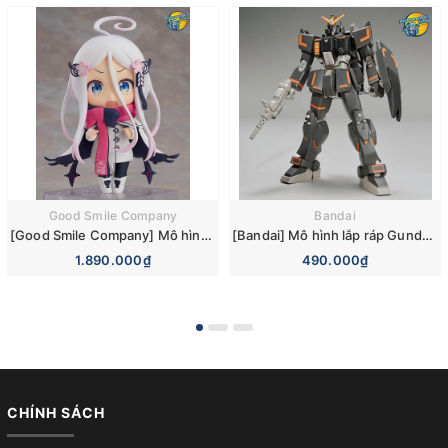
Good Smile Company
Bandai
[Good Smile Company] Mô hình nhân vật Smile of the Arsnotoria Nendoroid 1912 Arsnotoria
[Bandai] Mô hình lắp ráp Gundam Breaker Battlogue HG 1/144 Gundam Ground Urban Combat Type Plastic Model
1.890.000₫
490.000₫
CHÍNH SÁCH