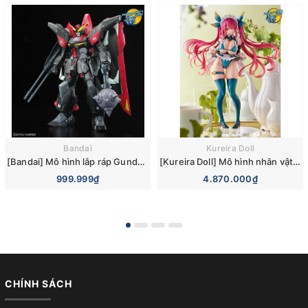
Bandai
Kureira Doll
[Bandai] Mô hình lắp ráp Gundam Seed 1/100 FULL MECHANICS Raider Gundam Model Kits
[Kureira Doll] Mô hình nhân vật Otori Arisu 1/6 Complete Figure
999.999₫
4.870.000₫
CHÍNH SÁCH