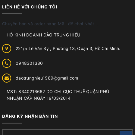
LIÊN HỆ VỚI CHÚNG TÔI
Chuyên bán và order hàng Mỹ , đồ chơi Nhật ...
HỘ KINH DOANH ĐÀO TRUNG HIẾU
221/5 Lê Văn Sỹ , Phường 13, Quận 3, Hồ Chí Minh.
0948301380
daotrunghieu1989@gmail.com
MST: 8340216667 DO CHI CỤC THUẾ QUẬN PHÚ
NHUẬN CẤP NGÀY 19/03/2014
ĐĂNG KÝ NHẬN BẢN TIN