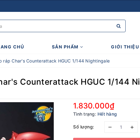
RANG CHỦ
SẢN PHẨM
GIỚI THIỆU
lắp ráp Char's Counterattack HGUC 1/144 Nightingale
Char's Counterattack HGUC 1/144 N
1.830.000₫
Tình trạng:
Hết hàng
–
+
Số lượng: