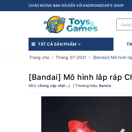
CHÀO MỪNG BẠN ĐÃ ĐẾN VỚI ANDROMEDAR'S SHOP
TẤT CẢ SẢN PHẨM
T
Trang chủ
Tháng 07-2021
[Bandai] Mô hình 
[Bandai] Mô hình lắp ráp 
SKU:
(Đang cập nhật...)
Thương hiệu:
Bandai