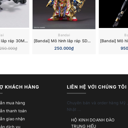
ai
Bandai
B
[Bandai] Mô hình lắp ráp 30MM 08 Extended Armament Vehicle (Space Craft) [Black] Plastic model
[Bandai] Mô hình lắp ráp SDW Heroes 08 Cao Cao Wing Gundam Isei Style (SD)
250.000₫
950
250.000₫
Ợ KHÁCH HÀNG
LIÊN HỆ VỚI CHÚNG TÔI
ẫn mua hàng
Chuyên bán và order hàng Mỹ ,
Nhật ...
ẫn thanh toán
ẫn giao nhận
HỘ KINH DOANH ĐÀO
TRUNG HIẾU
ản dịch vụ