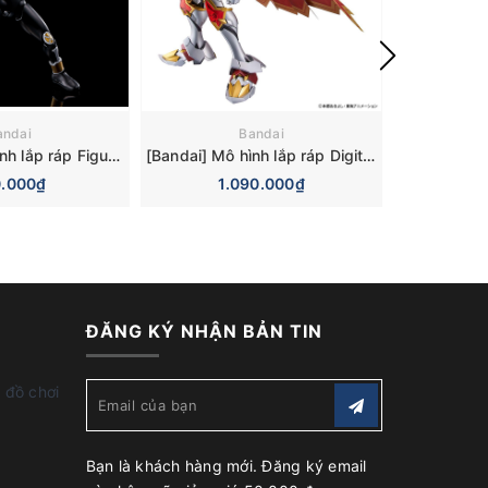
andai
Bandai
[Bandai] Mô hình lắp ráp Figure-rise Standard Masked Rider Agito Ground Form (Plastic model)
[Bandai] Mô hình lắp ráp Digital Monster Figure-Rise Standard Amplified Dukemon / Gallantmon
.000₫
1.090.000₫
1
ĐĂNG KÝ NHẬN BẢN TIN
 đồ chơi
Bạn là khách hàng mới. Đăng ký email