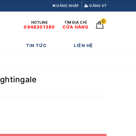
ĐĂNG NHẬP
ĐĂNG KÝ
0
HOTLINE
TÌM ĐỊA CHỈ
0948301380
CỬA HÀNG
TIN TỨC
LIÊN HỆ
ightingale