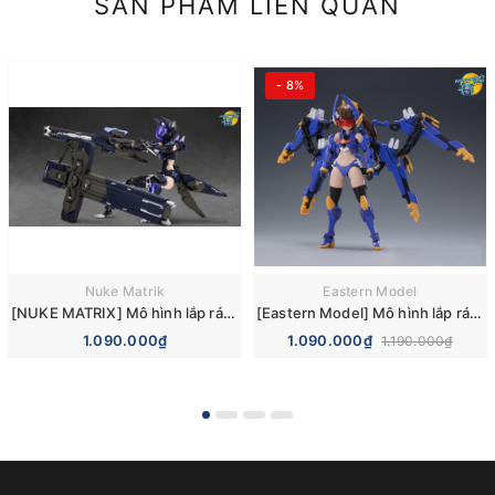
SẢN PHẨM LIÊN QUAN
- 8%
Nuke Matrik
Eastern Model
[NUKE MATRIX] Mô hình lắp ráp Cyber Forest Fantasy Girls F.O.X. Long Range Striker Unit Model Kit
[Eastern Model] Mô hình lắp ráp ATK Girl Titan 1/12 Model Kit
1.090.000₫
1.090.000₫
1.190.000₫