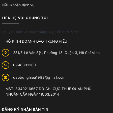
Điều khoản dịch vụ
LIÊN HỆ VỚI CHÚNG TÔI
Chuyên bán và order hàng Mỹ , đồ chơi Nhật ...
HỘ KINH DOANH ĐÀO TRUNG HIẾU
221/5 Lê Văn Sỹ , Phường 13, Quận 3, Hồ Chí Minh.
0948301380
daotrunghieu1989@gmail.com
MST: 8340216667 DO CHI CỤC THUẾ QUẬN PHÚ
NHUẬN CẤP NGÀY 19/03/2014
ĐĂNG KÝ NHẬN BẢN TIN