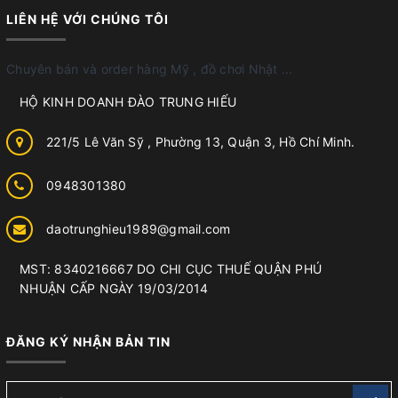
LIÊN HỆ VỚI CHÚNG TÔI
Chuyên bán và order hàng Mỹ , đồ chơi Nhật ...
HỘ KINH DOANH ĐÀO TRUNG HIẾU
221/5 Lê Văn Sỹ , Phường 13, Quận 3, Hồ Chí Minh.
0948301380
daotrunghieu1989@gmail.com
MST: 8340216667 DO CHI CỤC THUẾ QUẬN PHÚ
NHUẬN CẤP NGÀY 19/03/2014
ĐĂNG KÝ NHẬN BẢN TIN