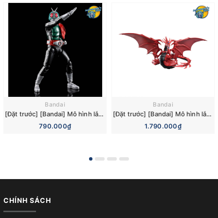
Bandai
Bandai
[Đặt trước] [Bandai] Mô hình lắp ráp Figure-rise Standard Kamen Rider New No. 1 Model Kit
[Đặt trước] [Bandai] Mô hình lắp ráp Figure-rise Standard Amplified -Egyptian God- Slifer the Sky Dragon Model Kit
790.000₫
1.790.000₫
CHÍNH SÁCH