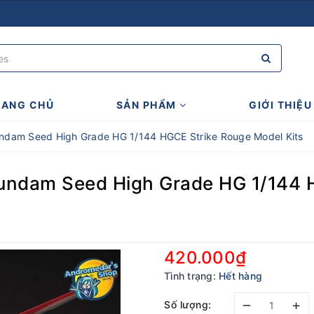
RANG CHỦ
SẢN PHẨM
GIỚI THIỆU
undam Seed High Grade HG 1/144 HGCE Strike Rouge Model Kits
Gundam Seed High Grade HG 1/144 
420.000₫
Tình trạng:
Hết hàng
–
+
Số lượng: