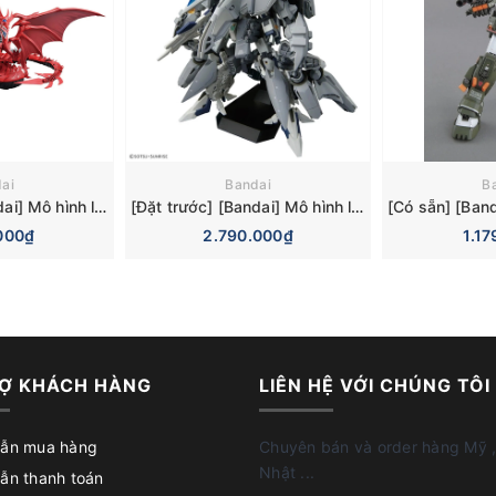
ai
Bandai
B
[Đặt trước] [Bandai] Mô hình lắp ráp Figure-rise Standard Amplified -Egyptian God- Slifer the Sky Dragon Model Kit
[Đặt trước] [Bandai] Mô hình lắp ráp High Grade HGUC 1/144 TX-ff104 Alyzeus Model Kit
000₫
2.790.000₫
1.1
Ợ KHÁCH HÀNG
LIÊN HỆ VỚI CHÚNG TÔI
ẫn mua hàng
Chuyên bán và order hàng Mỹ ,
Nhật ...
ẫn thanh toán