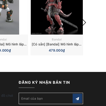
andai
Bandai
[Có sẵn] [Bandai] Mô hình lắp ráp Master Grade MG 1/100 Full Armor Gundam Model Kit
[Có sẵn] [Bandai] Mô hình lắp ráp 30MF 30 Minutes Fantasy Dragonia Knight Model Kit
79.000₫
479.000₫
5
ĐĂNG KÝ NHẬN BẢN TIN
 đồ chơi