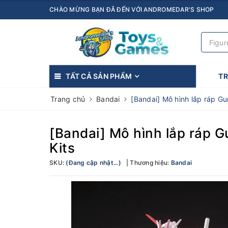
CHÀO MỪNG BẠN ĐÃ ĐẾN VỚI ANDROMEDAR'S SHOP
TẤT CẢ SẢN PHẨM
T
Trang chủ
Bandai
[Bandai] Mô hình lắp ráp G
[Bandai] Mô hình lắp ráp 
Kits
SKU:
(Đang cập nhật...)
Thương hiệu:
Bandai