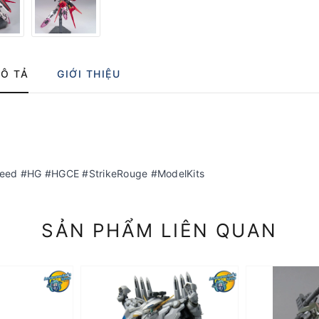
Ô TẢ
GIỚI THIỆU
eed #HG #HGCE #StrikeRouge #ModelKits
SẢN PHẨM LIÊN QUAN