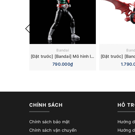
Bandai
Band
[Đặt trước] [Bandai] Mô hình lắp ráp Figure-rise Standard Kamen Rider New No. 1 Model Kit
790.000₫
1.790.
CHÍNH SÁCH
HỖ TR
Chính sách bảo mật
Hướng d
Chính sách vận chuyển
Hướng d