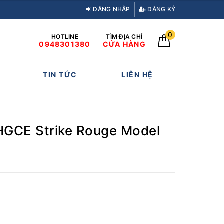
ĐĂNG NHẬP
ĐĂNG KÝ
0
HOTLINE
TÌM ĐỊA CHỈ
0948301380
CỬA HÀNG
TIN TỨC
LIÊN HỆ
HGCE Strike Rouge Model