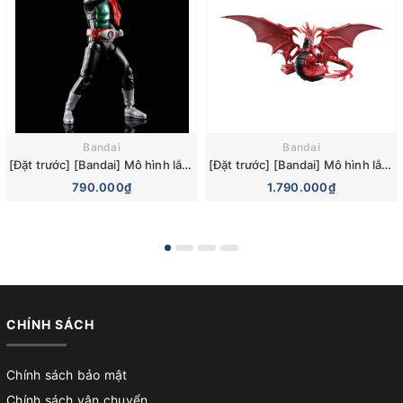
Bandai
Bandai
[Đặt trước] [Bandai] Mô hình lắp ráp Figure-rise Standard Kamen Rider New No. 1 Model Kit
[Đặt trước] [Bandai] Mô hình lắp ráp Figure-rise Standard Amplified -Egyptian God- Slifer the Sky Dragon Model Kit
790.000₫
1.790.000₫
CHÍNH SÁCH
Chính sách bảo mật
Chính sách vận chuyển