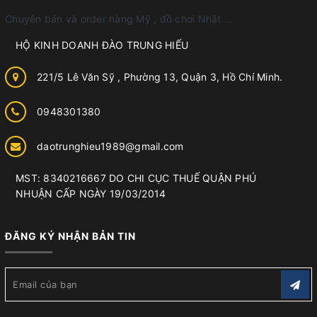
Chuyên bán và order hàng Mỹ , đồ chơi Nhật ...
HỘ KINH DOANH ĐÀO TRUNG HIẾU
221/5 Lê Văn Sỹ , Phường 13, Quận 3, Hồ Chí Minh.
0948301380
daotrunghieu1989@gmail.com
MST: 8340216667 DO CHI CỤC THUẾ QUẬN PHÚ
NHUẬN CẤP NGÀY 19/03/2014
ĐĂNG KÝ NHẬN BẢN TIN