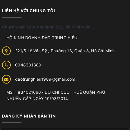
LIÊN HỆ VỚI CHÚNG TÔI
Chuyên bán và order hàng Mỹ , đồ chơi Nhật ...
HỘ KINH DOANH ĐÀO TRUNG HIẾU
221/5 Lê Văn Sỹ , Phường 13, Quận 3, Hồ Chí Minh.
0948301380
daotrunghieu1989@gmail.com
MST: 8340216667 DO CHI CỤC THUẾ QUẬN PHÚ
NHUẬN CẤP NGÀY 19/03/2014
ĐĂNG KÝ NHẬN BẢN TIN