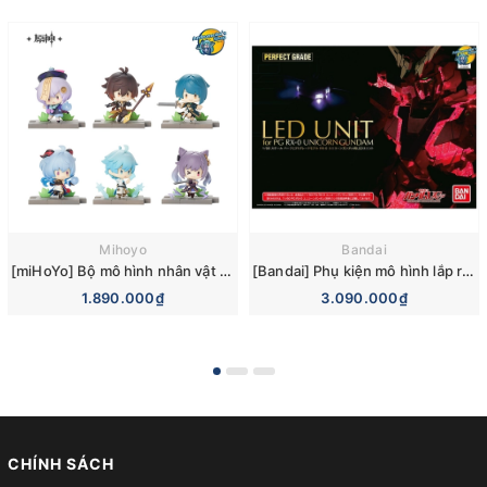
Mihoyo
Bandai
[miHoYo] Bộ mô hình nhân vật Genshin Impact Battlefield Heroes Blind Box Figures Vol 2 (Liyue)
[Bandai] Phụ kiện mô hình lắp ráp Gundam UC (Unicorn) LED Unit for PG Unicorn Gundam/PG Banshee Norn
1.890.000₫
3.090.000₫
CHÍNH SÁCH