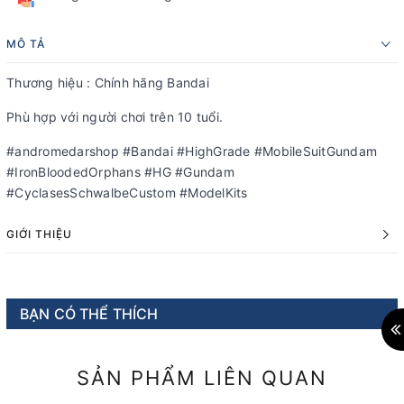
MÔ TẢ
Thương hiệu : Chính hãng Bandai
Phù hợp với người chơi trên 10 tuổi.
#andromedarshop #Bandai #HighGrade #MobileSuitGundam
#IronBloodedOrphans #HG #Gundam
#CyclasesSchwalbeCustom #ModelKits
GIỚI THIỆU
BẠN CÓ THỂ THÍCH
SẢN PHẨM LIÊN QUAN