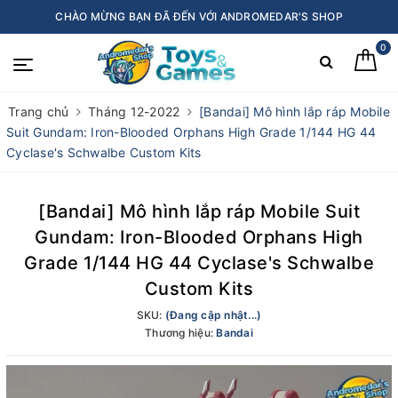
CHÀO MỪNG BẠN ĐÃ ĐẾN VỚI ANDROMEDAR'S SHOP
0
Trang chủ
Tháng 12-2022
[Bandai] Mô hình lắp ráp Mobile
Suit Gundam: Iron-Blooded Orphans High Grade 1/144 HG 44
Cyclase's Schwalbe Custom Kits
[Bandai] Mô hình lắp ráp Mobile Suit
Gundam: Iron-Blooded Orphans High
Grade 1/144 HG 44 Cyclase's Schwalbe
Custom Kits
SKU:
(Đang cập nhật...)
Thương hiệu:
Bandai