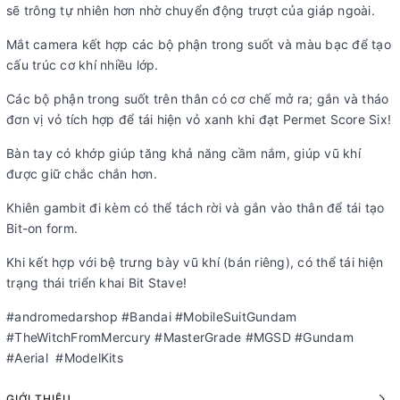
sẽ trông tự nhiên hơn nhờ chuyển động trượt của giáp ngoài.
Mắt camera kết hợp các bộ phận trong suốt và màu bạc để tạo
cấu trúc cơ khí nhiều lớp.
Các bộ phận trong suốt trên thân có cơ chế mở ra; gắn và tháo
đơn vị vỏ tích hợp để tái hiện vỏ xanh khi đạt Permet Score Six!
Bàn tay có khớp giúp tăng khả năng cầm nắm, giúp vũ khí
được giữ chắc chắn hơn.
Khiên gambit đi kèm có thể tách rời và gắn vào thân để tái tạo
Bit-on form.
Khi kết hợp với bệ trưng bày vũ khí (bán riêng), có thể tái hiện
trạng thái triển khai Bit Stave!
#andromedarshop #Bandai #MobileSuitGundam
#TheWitchFromMercury #MasterGrade #MGSD #Gundam
#Aerial #ModelKits
GIỚI THIỆU