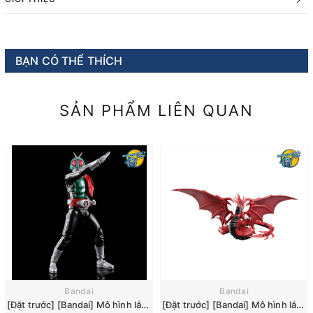
BẠN CÓ THỂ THÍCH
SẢN PHẨM LIÊN QUAN
Bandai
Bandai
[Đặt trước] [Bandai] Mô hình lắp ráp Figure-rise Standard Kamen Rider New No. 1 Model Kit
[Đặt trước] [Bandai] Mô hình lắp ráp Figure-rise Standard Amplified -Egyptian God- Slifer the Sky Dragon Model Kit