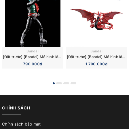
Bandai
Bandai
[Đặt trước] [Bandai] Mô hình lắp ráp Figure-rise Standard Kamen Rider New No. 1 Model Kit
[Đặt trước] [Bandai] Mô hình lắp ráp Figure-rise Standard Amplified -Egyptian God- Slifer the Sky Dragon Model Kit
790.000₫
1.790.000₫
CHÍNH SÁCH
Chính sách bảo mật