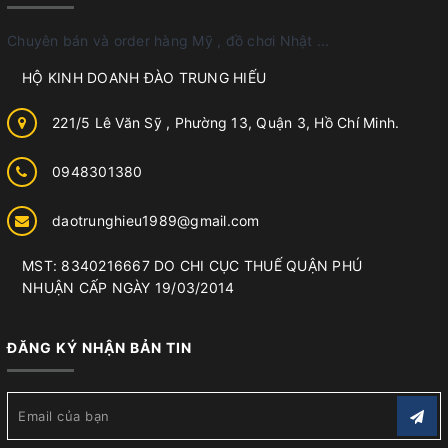
Chuyên bán và order hàng Mỹ , đồ chơi Nhật ...
HỘ KINH DOANH ĐÀO TRUNG HIẾU
221/5 Lê Văn Sỹ , Phường 13, Quận 3, Hồ Chí Minh.
0948301380
daotrunghieu1989@gmail.com
MST: 8340216667 DO CHI CỤC THUẾ QUẬN PHÚ
NHUẬN CẤP NGÀY 19/03/2014
ĐĂNG KÝ NHẬN BẢN TIN