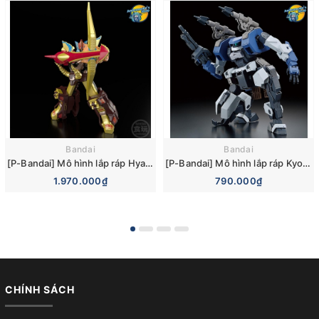
Bandai
Bandai
[P-Bandai] Mô hình lắp ráp Hyakuju Sentai Gaoranger SMP GaoGod Model Kit Set
[P-Bandai] Mô hình lắp ráp Kyoukai Senki Frost Flower HG Setsuro 1/72 Scale Model Kit
1.970.000₫
790.000₫
CHÍNH SÁCH