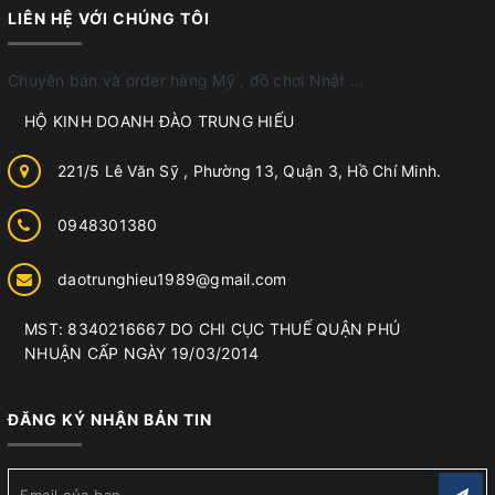
LIÊN HỆ VỚI CHÚNG TÔI
Chuyên bán và order hàng Mỹ , đồ chơi Nhật ...
HỘ KINH DOANH ĐÀO TRUNG HIẾU
221/5 Lê Văn Sỹ , Phường 13, Quận 3, Hồ Chí Minh.
0948301380
daotrunghieu1989@gmail.com
MST: 8340216667 DO CHI CỤC THUẾ QUẬN PHÚ
NHUẬN CẤP NGÀY 19/03/2014
ĐĂNG KÝ NHẬN BẢN TIN