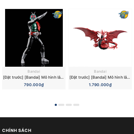
Bandai
Bandai
[Đặt trước] [Bandai] Mô hình lắp ráp Figure-rise Standard Kamen Rider New No. 1 Model Kit
[Đặt trước] [Bandai] Mô hình lắp ráp Figure-rise Standard Amplified -Egyptian God- Slifer the Sky Dragon Model Kit
790.000₫
1.790.000₫
CHÍNH SÁCH