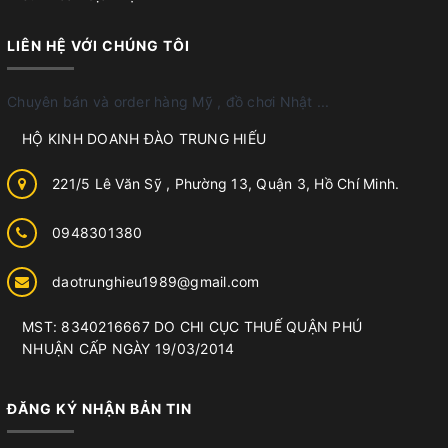
LIÊN HỆ VỚI CHÚNG TÔI
Chuyên bán và order hàng Mỹ , đồ chơi Nhật ...
HỘ KINH DOANH ĐÀO TRUNG HIẾU
221/5 Lê Văn Sỹ , Phường 13, Quận 3, Hồ Chí Minh.
0948301380
daotrunghieu1989@gmail.com
MST: 8340216667 DO CHI CỤC THUẾ QUẬN PHÚ
NHUẬN CẤP NGÀY 19/03/2014
ĐĂNG KÝ NHẬN BẢN TIN