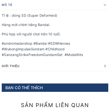
MÔ TẢ
Tỉ lệ : dòng SD (Super Deformed)
Hàng mới chính hãng Bandai.
Phù hợp với người chơi trên 10 tuổi.
#andromedarshop #Bandai #SDWHeroes
#WukongImpulseGundam #Childhood
#SanzangStrikeFreedomGundamSet #ModelKits
GIỚI THIỆU
BẠN CÓ THỂ THÍCH
SẢN PHẨM LIÊN QUAN