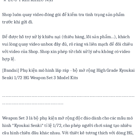
Shop luôn quay video đóng gói để kiểm tra tình trạng sản phẩm
trước khi gửi đi.
Để được hỗ trợ xử lý khiếu nại (thiếu hàng, lỗi sản phẩm...), khách
vui lòng quay video unbox đầy đủ, rõ ràng và liền mạch để đối chiếu
với video của Shop. Shop xin phép từ chối xử lý nếu không có video
hợp lệ.
[Bandai] Phụ kiện mô hình lắp ráp - bộ mở rộng High Grade Kyoukai
Senki 1/72 HG Weapon Set 3 Model Kits
----------------------------------------------------------------------------------
--------------------------------------
Weapon Set 3 là bộ phụ kiện mở rộng độc đáo dành cho các mẫu mô
hình *Kyoukai Senki* tỉ lệ 1/72, cho phép người chơi sáng tạo nhiều
cấu hình chiến đấu khác nhau. Với thiết kế tương thích với dòng HG,