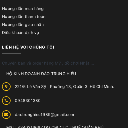
Hướng dẫn mua hàng
Hướng dẫn thanh toán
Hướng dẫn giao nhận
Điều khoản dịch vụ
LIÊN HỆ VỚI CHÚNG TÔI
Chuyên bán và order hàng Mỹ , đồ chơi Nhật ...
HỘ KINH DOANH ĐÀO TRUNG HIẾU
221/5 Lê Văn Sỹ , Phường 13, Quận 3, Hồ Chí Minh.
0948301380
daotrunghieu1989@gmail.com
MST: 8340216667 DO CHI CỤC THUẾ QUẬN PHÚ