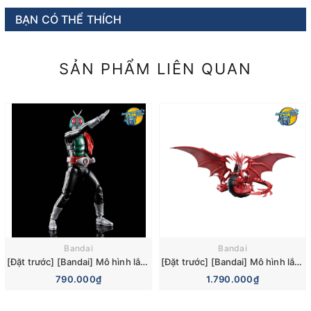
BẠN CÓ THỂ THÍCH
SẢN PHẨM LIÊN QUAN
Bandai
Bandai
[Đặt trước] [Bandai] Mô hình lắp ráp Figure-rise Standard Kamen Rider New No. 1 Model Kit
[Đặt trước] [Bandai] Mô hình lắp ráp Figure-rise Standard Amplified -Egyptian God- Slifer the Sky Dragon Model Kit
790.000₫
1.790.000₫