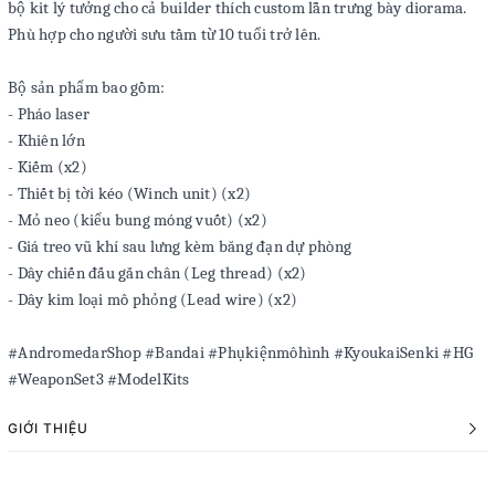
bộ kit lý tưởng cho cả builder thích custom lẫn trưng bày diorama.
Phù hợp cho người sưu tầm từ 10 tuổi trở lên.
Bộ sản phẩm bao gồm:
- Pháo laser
- Khiên lớn
- Kiếm (x2)
- Thiết bị tời kéo (Winch unit) (x2)
- Mỏ neo (kiểu bung móng vuốt) (x2)
- Giá treo vũ khí sau lưng kèm băng đạn dự phòng
- Dây chiến đấu gắn chân (Leg thread) (x2)
- Dây kim loại mô phỏng (Lead wire) (x2)
#AndromedarShop #Bandai #Phụkiệnmôhình #KyoukaiSenki #HG
#WeaponSet3 #ModelKits
GIỚI THIỆU