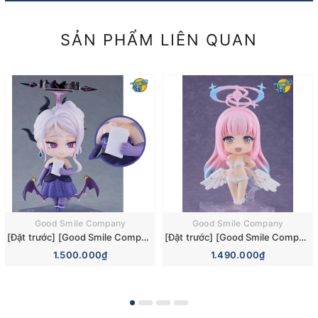
SẢN PHẨM LIÊN QUAN
Good Smile Company
Good Smile Company
[Đặt trước] [Good Smile Company] Mô hình nhân vật Blue Archive Nendoroid 3110 Hina Sorasaki Dress Basic Figure (+Bonus)
[Đặt trước] [Good Smile Company] Mô hình nhân vật Blue Archive Nendoroid 3084 Mika Misono Swimsuit Basic Figure (Bonus)
1.500.000₫
1.490.000₫