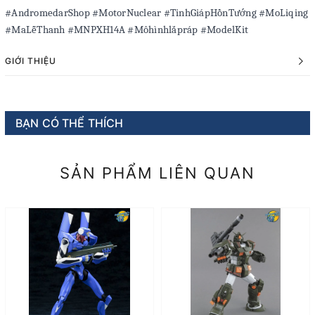
#AndromedarShop #MotorNuclear #TinhGiápHồnTướng #MoLiqing
#MaLễThanh #MNPXH14A #Môhìnhlắpráp #ModelKit
GIỚI THIỆU
BẠN CÓ THỂ THÍCH
SẢN PHẨM LIÊN QUAN