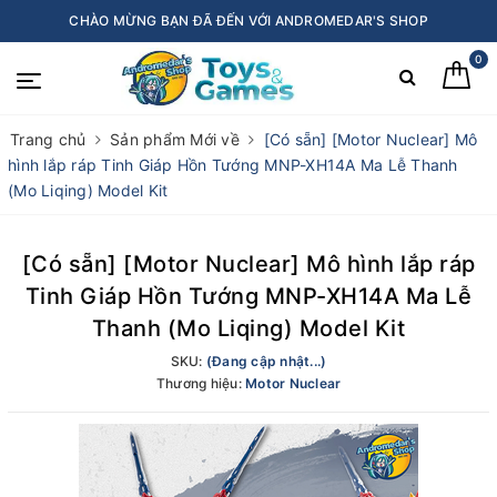
CHÀO MỪNG BẠN ĐÃ ĐẾN VỚI ANDROMEDAR'S SHOP
0
Trang chủ
Sản phẩm Mới về
[Có sẵn] [Motor Nuclear] Mô
hình lắp ráp Tinh Giáp Hồn Tướng MNP-XH14A Ma Lễ Thanh
(Mo Liqing) Model Kit
[Có sẵn] [Motor Nuclear] Mô hình lắp ráp
Tinh Giáp Hồn Tướng MNP-XH14A Ma Lễ
Thanh (Mo Liqing) Model Kit
SKU:
(Đang cập nhật...)
Thương hiệu:
Motor Nuclear