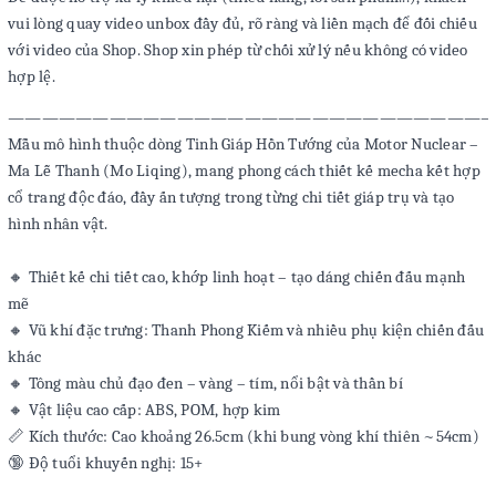
vui lòng quay video unbox đầy đủ, rõ ràng và liền mạch để đối chiếu
với video của Shop. Shop xin phép từ chối xử lý nếu không có video
hợp lệ.
――――――――――――――――――――――――――――
Mẫu mô hình thuộc dòng Tinh Giáp Hồn Tướng của Motor Nuclear –
Ma Lễ Thanh (Mo Liqing), mang phong cách thiết kế mecha kết hợp
cổ trang độc đáo, đầy ấn tượng trong từng chi tiết giáp trụ và tạo
hình nhân vật.
🔸 Thiết kế chi tiết cao, khớp linh hoạt – tạo dáng chiến đấu mạnh
mẽ
🔸 Vũ khí đặc trưng: Thanh Phong Kiếm và nhiều phụ kiện chiến đấu
khác
🔸 Tông màu chủ đạo đen – vàng – tím, nổi bật và thần bí
🔸 Vật liệu cao cấp: ABS, POM, hợp kim
📏 Kích thước: Cao khoảng 26.5cm (khi bung vòng khí thiên ~54cm)
🔞 Độ tuổi khuyến nghị: 15+