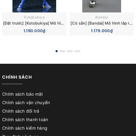
Kotobukiya
Bandai
[Đặt trước] [Kotobukiya] Mô hình lắp ráp EVA-00 PROTO TYPE TV Ver. (Evangelion) Model Kit
[Có sẵn] [Bandai] Mô hình lắp ráp Master Grade MG 1/100 Full Armor Gundam Model Kit
1.190.000₫
1.179.000₫
CHÍNH SÁCH
Chính sách bảo mật
Chính sách vận chuyển
Chính sách đổi trả
Chính sách thanh toán
Chính sách kiểm hàng