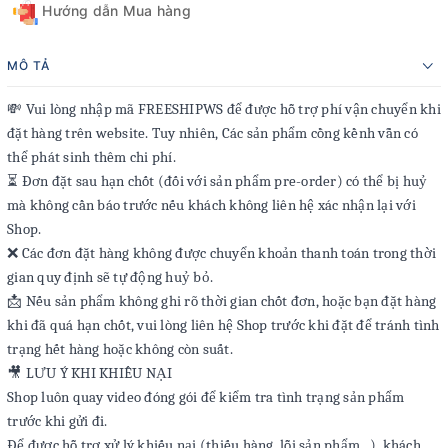
Hướng dẫn Mua hàng
MÔ TẢ
💸 Vui lòng nhập mã FREESHIPWS để được hỗ trợ phí vận chuyển khi
đặt hàng trên website. Tuy nhiên, Các sản phẩm cồng kềnh vẫn có
thể phát sinh thêm chi phí.
⏳ Đơn đặt sau hạn chốt (đối với sản phẩm pre-order) có thể bị huỷ
mà không cần báo trước nếu khách không liên hệ xác nhận lại với
Shop.
❌ Các đơn đặt hàng không được chuyển khoản thanh toán trong thời
gian quy định sẽ tự động huỷ bỏ.
📩 Nếu sản phẩm không ghi rõ thời gian chốt đơn, hoặc bạn đặt hàng
khi đã quá hạn chốt, vui lòng liên hệ Shop trước khi đặt để tránh tình
trạng hết hàng hoặc không còn suất.
🎥 LƯU Ý KHI KHIẾU NẠI
Shop luôn quay video đóng gói để kiểm tra tình trạng sản phẩm
trước khi gửi đi.
Để được hỗ trợ xử lý khiếu nại (thiếu hàng, lỗi sản phẩm...), khách