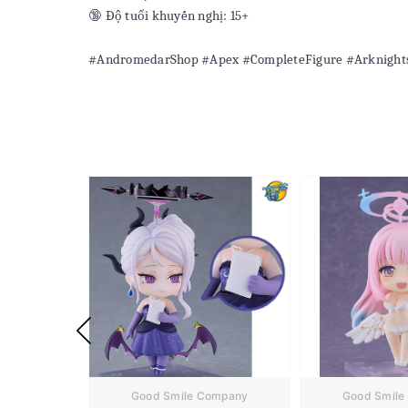
🔞 Độ tuổi khuyến nghị: 15+
#AndromedarShop #Apex #CompleteFigure #Arknight
Good Smile Company
Good Smile