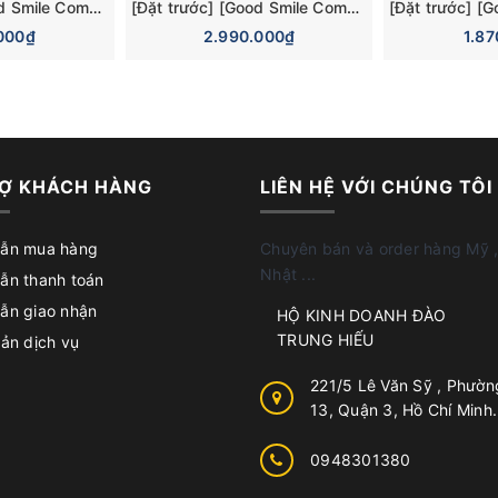
[Đặt trước] [Good Smile Company] Mô hình nhân vật Blue Archive Nendoroid 3084 Mika Misono Swimsuit Basic Figure (Bonus)
[Đặt trước] [Good Smile Company] Mô hình nhân vật Blue Archive Nendoroid Surprise 6 Pieces Box Figure
000₫
2.990.000₫
1.8
Ợ KHÁCH HÀNG
LIÊN HỆ VỚI CHÚNG TÔI
ẫn mua hàng
Chuyên bán và order hàng Mỹ ,
Nhật ...
ẫn thanh toán
ẫn giao nhận
HỘ KINH DOANH ĐÀO
TRUNG HIẾU
ản dịch vụ
221/5 Lê Văn Sỹ , Phườn
13, Quận 3, Hồ Chí Minh.
0948301380