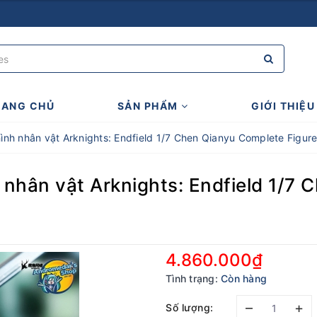
RANG CHỦ
SẢN PHẨM
GIỚI THIỆU
hình nhân vật Arknights: Endfield 1/7 Chen Qianyu Complete Figur
 nhân vật Arknights: Endfield 1/7
4.860.000₫
Tình trạng:
Còn hàng
–
+
Số lượng: