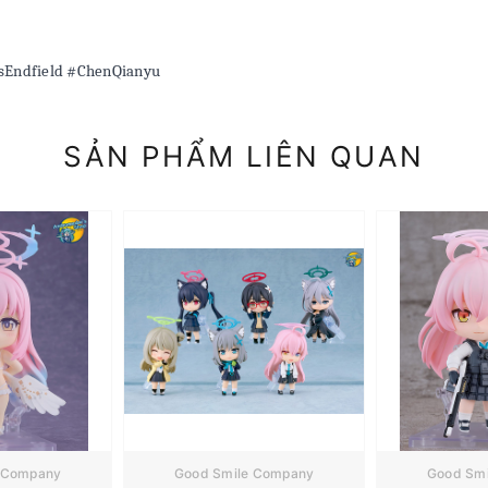
sEndfield #ChenQianyu
SẢN PHẨM LIÊN QUAN
 Company
Good Smile Company
Good Sm