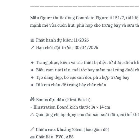
―――――――――――――――――――――――
Mẫu figure thuộc dòng Complete Figure tỉ lệ 1/7, tái hi
mạnh mẽ vừa cuốn hút, phù hợp cho trưng bày và sưu tầ
📅 Phát hành dự kiến: 11/2026
📌 Hạn chốt đặt trước: 30/04/2026
🔸 Trang phục, kiếm và các thiết bị điện tử được điêu kh
🔸 Biểu cảm tươi tắn, mái tóc bay mềm mại cùng đuôi r
🔸 Tạo dáng đẹp, bố cục cân đối, phù hợp trưng bày
🔸 Đi kèm chân đế trưng bày chắc chắn
🎁 Bonus đợt đầu (First Batch)
• Illustration Board kích thước 14 × 14 cm
⚠️ Quà tặng chỉ áp dụng cho đợt sản xuất đầu, có thể kh
📏 Chiều cao: khoảng 28cm (bao gồm đế)
🧱 Chất liệu: PVC, ABS