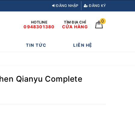
ĐĂNG NHẬP
ĐĂNG KÝ
0
HOTLINE
TÌM ĐỊA CHỈ
0948301380
CỬA HÀNG
TIN TỨC
LIÊN HỆ
e
 Chen Qianyu Complete