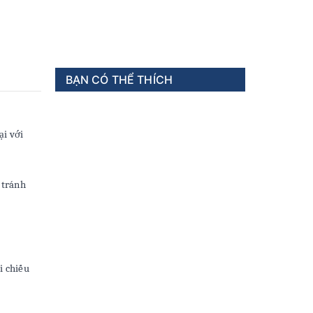
BẠN CÓ THỂ THÍCH
ại với
 tránh
i chiếu