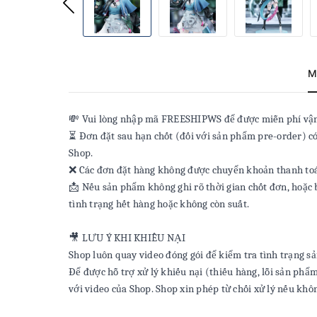
M
💸 Vui lòng nhập mã FREESHIPWS để được miễn phí vận 
⏳ Đơn đặt sau hạn chốt (đối với sản phẩm pre-order) có
Shop.
❌ Các đơn đặt hàng không được chuyển khoản thanh toán
📩 Nếu sản phẩm không ghi rõ thời gian chốt đơn, hoặc b
tình trạng hết hàng hoặc không còn suất.
🎥 LƯU Ý KHI KHIẾU NẠI
Shop luôn quay video đóng gói để kiểm tra tình trạng sả
Để được hỗ trợ xử lý khiếu nại (thiếu hàng, lỗi sản phẩm
với video của Shop. Shop xin phép từ chối xử lý nếu khôn