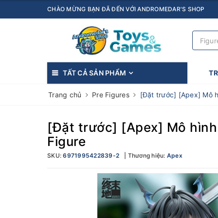
CHÀO MỪNG BẠN ĐÃ ĐẾN VỚI ANDROMEDAR'S SHOP
TẤT CẢ SẢN PHẨM
T
Trang chủ
Pre Figures
[Đặt trước] [Apex] Mô 
[Đặt trước] [Apex] Mô hình
Figure
SKU:
6971995422839-2
Thương hiệu:
Apex