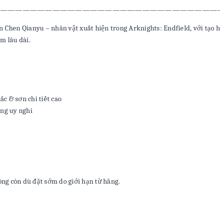
―――――――――――――――――――――――――――――
ện Chen Qianyu – nhân vật xuất hiện trong Arknights: Endfield, với tạo 
m lâu dài.
ắc & sơn chi tiết cao
ồng uy nghi
ông còn dù đặt sớm do giới hạn từ hãng.