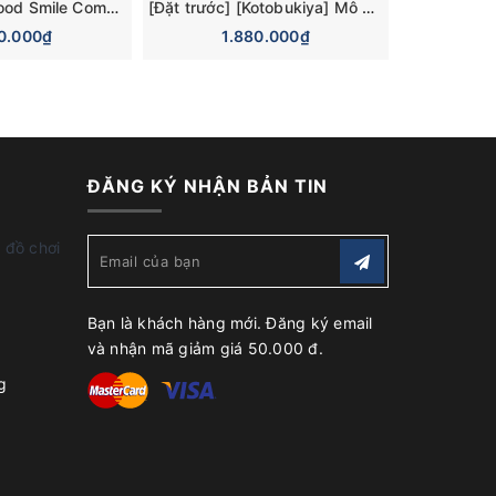
[Đặt trước] [Good Smile Company] Mô hình nhân vật Blue Archive Nendoroid Hoshino Takanashi (Armed) Figure
[Đặt trước] [Kotobukiya] Mô hình lắp ráp ARCANADEA Ornela Plastic Model Kit
70.000₫
1.880.000₫
4.
ĐĂNG KÝ NHẬN BẢN TIN
 đồ chơi
Bạn là khách hàng mới. Đăng ký email
và nhận mã giảm giá 50.000 đ.
g