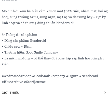
Mô hình đi kèm ba biểu cảm khuôn mặt (tươi cười, nhắm mắt, hoảng
hốt), súng trường Arius, súng ngắn, mặt nạ và đế trưng bày – cực kỳ
linh hoạt và dễ thương đúng chuẩn Nendoroid!
✨ Thông tin sản phẩm:
• Dòng sản phẩm: Nendoroid
• Chiều cao: ~10cm
• Thương hiệu: Good Smile Company
• Là mô hình động – có thể thay đổi pose, lắp ráp linh hoạt các phụ
kiện
#AndromedarShop #GoodSmileCompany #Figure #Nendoroid
#BlueArchive #SaoriJoumae
GIỚI THIỆU