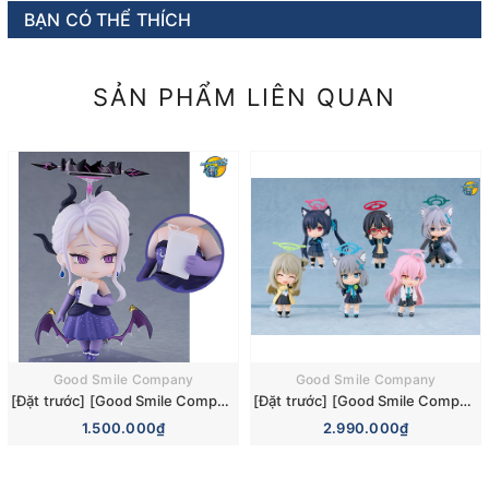
BẠN CÓ THỂ THÍCH
SẢN PHẨM LIÊN QUAN
Good Smile Company
Good Smile Company
[Đặt trước] [Good Smile Company] Mô hình nhân vật Blue Archive Nendoroid 3110 Hina Sorasaki Dress Basic Figure (+Bonus)
[Đặt trước] [Good Smile Company] Mô hình nhân vật Blue Archive Nendoroid Surprise 6 Pieces Box Figure
1.500.000₫
2.990.000₫