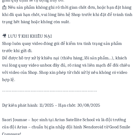
gian quy định sẽ tự động huỷ bỏ.
📩 Nếu sản phẩm không ghi rõ thời gian chốt đơn, hoặc bạn đặt hàng
khi đã quá hạn chốt, vui lòng liên hệ Shop trước khi đặt để tránh tình
trạng hết hàng hoặc không còn suất.
🎥 LƯU Ý KHI KHIẾU NẠI
Shop luôn quay video đóng gói để kiểm tra tình trạng sản phẩm
trước khi gửi đi.
Để được hỗ trợ xử lý khiếu nại (thiếu hàng, lỗi sản phẩm...), khách
vui lòng quay video unbox đầy đủ, rõ ràng và liền mạch để đối chiếu
với video của Shop. Shop xin phép từ chối xử lý nếu không có video
hợp lệ.
------------------------------------------------------------
Dự kiến phát hành: 11/2025 – Hạn chốt: 30/08/2025
Saori Joumae – học sinh tại Arius Satellite School và là đội trưởng
của đội Arius – chuẩn bị gia nhập đội hình Nendoroid từ Good Smile
Company!