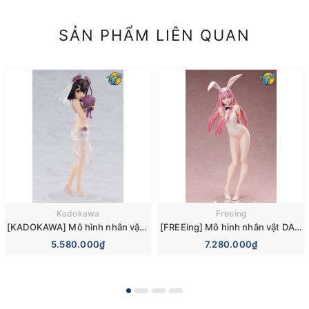
SẢN PHẨM LIÊN QUAN
Kadokawa
Freeing
[KADOKAWA] Mô hình nhân vật KDcolle Prisma*Illya Prisma*Fantasim Miyu Edelfelt Wedding Bikini Ver. 1/7 Figure
[FREEing] Mô hình nhân vật DARLING in the FRANXX B-Style Zero Two: Bunny Ver. 2nd 1/4 Complete Figure
5.580.000₫
7.280.000₫