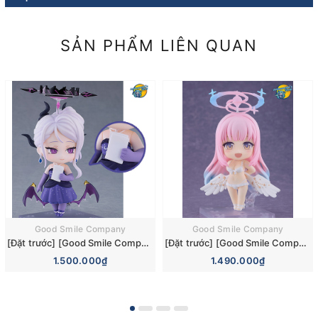
SẢN PHẨM LIÊN QUAN
Good Smile Company
Good Smile Company
[Đặt trước] [Good Smile Company] Mô hình nhân vật Blue Archive Nendoroid 3110 Hina Sorasaki Dress Basic Figure (+Bonus)
[Đặt trước] [Good Smile Company] Mô hình nhân vật Blue Archive Nendoroid 3084 Mika Misono Swimsuit Basic Figure (Bonus)
1.500.000₫
1.490.000₫