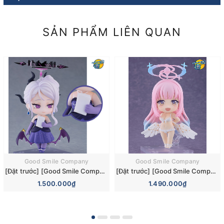
SẢN PHẨM LIÊN QUAN
Good Smile Company
Good Smile Company
[Đặt trước] [Good Smile Company] Mô hình nhân vật Blue Archive Nendoroid 3110 Hina Sorasaki Dress Basic Figure (+Bonus)
[Đặt trước] [Good Smile Company] Mô hình nhân vật Blue Archive Nendoroid 3084 Mika Misono Swimsuit Basic Figure (Bonus)
1.500.000₫
1.490.000₫