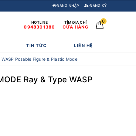
ĐĂNG NHẬP
ĐĂNG KÝ
0
HOTLINE
TÌM ĐỊA CHỈ
0948301380
CỬA HÀNG
TIN TỨC
LIÊN HỆ
 WASP Posable Figure & Plastic Model
T MODE Ray & Type WASP