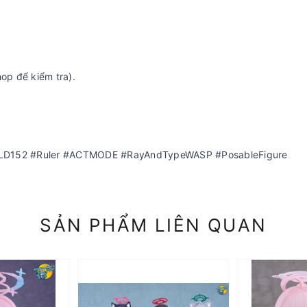
hop để kiểm tra).
LD152 #Ruler #ACTMODE #RayAndTypeWASP #PosableFigure
SẢN PHẨM LIÊN QUAN