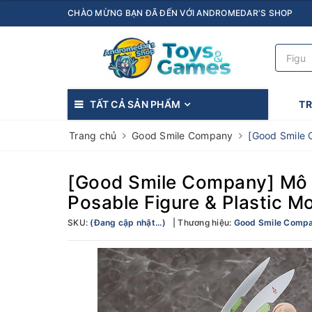
CHÀO MỪNG BẠN ĐÃ ĐẾN VỚI ANDROMEDAR'S SHOP
TẤT CẢ SẢN PHẨM
T
Trang chủ
Good Smile Company
[Good Smile 
[Good Smile Company] Mô h
Posable Figure & Plastic M
SKU:
(Đang cập nhật...)
Thương hiệu:
Good Smile Comp