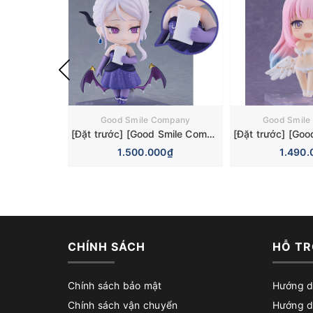
Good Smile Company
Good Smile
[Đặt trước] [Good Smile Company] Mô hình nhân vật Blue Archive Nendoroid 3110 Hina Sorasaki Dress Basic Figure (+Bonus)
1.500.000₫
1.490.
CHÍNH SÁCH
HỖ TR
Chính sách bảo mật
Hướng d
Chính sách vận chuyển
Hướng d