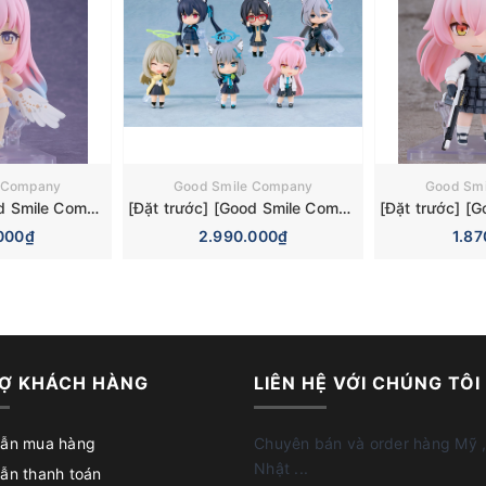
 Company
Good Smile Company
Good Sm
[Đặt trước] [Good Smile Company] Mô hình nhân vật Blue Archive Nendoroid 3084 Mika Misono Swimsuit Basic Figure (Bonus)
[Đặt trước] [Good Smile Company] Mô hình nhân vật Blue Archive Nendoroid Surprise 6 Pieces Box Figure
000₫
2.990.000₫
1.8
Ợ KHÁCH HÀNG
LIÊN HỆ VỚI CHÚNG TÔI
ẫn mua hàng
Chuyên bán và order hàng Mỹ ,
Nhật ...
ẫn thanh toán