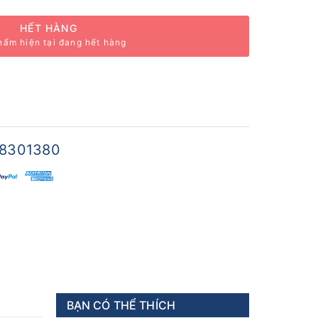
HẾT HÀNG
hẩm hiện tại đang hết hàng
8301380
BẠN CÓ THỂ THÍCH