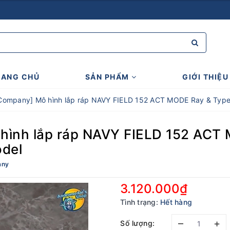
RANG CHỦ
SẢN PHẨM
GIỚI THIỆU
Company] Mô hình lắp ráp NAVY FIELD 152 ACT MODE Ray & Type
ình lắp ráp NAVY FIELD 152 AC
odel
any
3.120.000₫
Tình trạng:
Hết hàng
–
+
Số lượng: