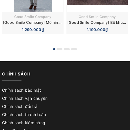
Good Smile Company
Good Smile Company
[Good Smile Company] Mô hình nhân vật Jujutsu Kaisen POP UP PARADE Kento Nanami Complete Figure
[Good Smile Company] Bộ khuôn mặt Nendoroid More: Face Swap Demon Slayer: Kimetsu no Yaiba 01
1.290.000₫
1.190.000₫
CHÍNH SÁCH
Chính sách bảo mật
Chính sách vận chuyển
Chính sách đổi trả
Chính sách thanh toán
Chính sách kiểm hàng