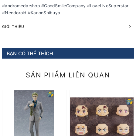
#andromedarshop #GoodSmileCompany #LoveLiveSuperstar
#Nendoroid #KanonShibuya
GIỚI THIỆU
BẠN CÓ THỂ THÍCH
SẢN PHẨM LIÊN QUAN