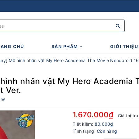
RANG CHỦ
SẢN PHẨM
GIỚI THIỆU
y] Mô hình nhân vật My Hero Academia The Movie Nendoroid 1693
ình nhân vật My Hero Academia 
t Ver.
any
1.670.000₫
Giá thị tr
Tiết kiệm:
80.000₫
Tình trạng:
Còn hàng