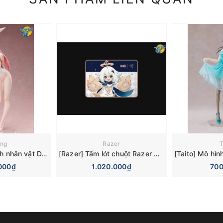
ing
Razer
T
[FREEing] Mô hình nhân vật DARLING in the FRANXX B-Style Zero Two: Bunny Ver. 2nd 1/4 Complete Figure
[Razer] Tấm lót chuột Razer Goliathus Speed - Medium - Genshin Impact Edition
000₫
1.020.000₫
700