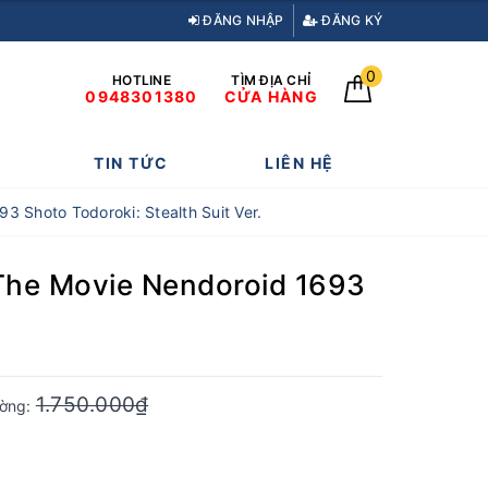
ĐĂNG NHẬP
ĐĂNG KÝ
0
HOTLINE
TÌM ĐỊA CHỈ
0948301380
CỬA HÀNG
TIN TỨC
LIÊN HỆ
 Shoto Todoroki: Stealth Suit Ver.
The Movie Nendoroid 1693
1.750.000₫
ường: