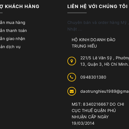
Ợ KHÁCH HÀNG
LIÊN HỆ VỚI CHÚNG TÔI
ẫn mua hàng
Chuyên bán và order hàng Mỹ ,
Nhật ...
ẫn thanh toán
ẫn giao nhận
HỘ KINH DOANH ĐÀO
TRUNG HIẾU
ản dịch vụ
221/5 Lê Văn Sỹ , Phườn
13, Quận 3, Hồ Chí Minh.
0948301380
daotrunghieu1989@gmai
MST: 8340216667 DO CHI
CỤC THUẾ QUẬN PHÚ
NHUẬN CẤP NGÀY
19/03/2014