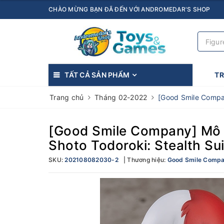
CHÀO MỪNG BẠN ĐÃ ĐẾN VỚI ANDROMEDAR'S SHOP
TẤT CẢ SẢN PHẨM
T
Trang chủ
Tháng 02-2022
[Good Smile Compan
[Good Smile Company] Mô h
Shoto Todoroki: Stealth Sui
SKU:
202108082030-2
Thương hiệu:
Good Smile Comp