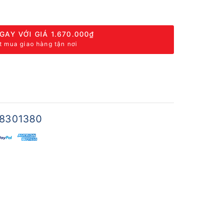
GAY VỚI GIÁ
1.670.000₫
t mua giao hàng tận nơi
8301380