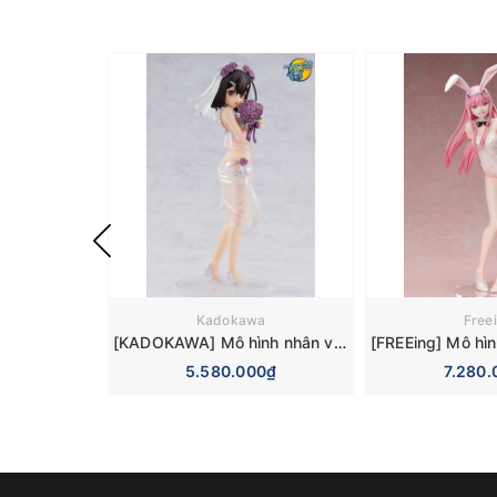
Kadokawa
Free
[KADOKAWA] Mô hình nhân vật KDcolle Prisma*Illya Prisma*Fantasim Miyu Edelfelt Wedding Bikini Ver. 1/7 Figure
5.580.000₫
7.280.