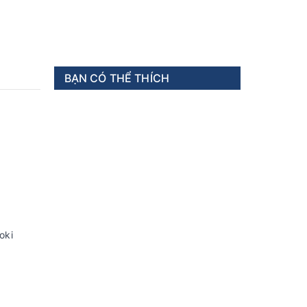
BẠN CÓ THỂ THÍCH
oki