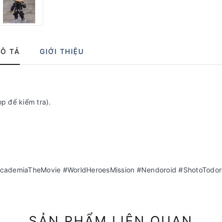
Ô TẢ
GIỚI THIỆU
op để kiểm tra).
demiaTheMovie #WorldHeroesMission #Nendoroid #ShotoTodor
SẢN PHẨM LIÊN QUAN