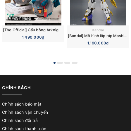
[The Official] Gấu bông Arknights Bubble Nian Saga Dusk Ver Plushie Plush Doll
Bandai
[Bandai] Mô hình lắp ráp Mashin Eiyuuden Wataru High Grade HG Amplified IMGN Ryujinmaru Model Kit
1.490.000₫
1.190.000₫
CHÍNH SÁCH
Chính sách bảo mật
Chính sách vận chuyển
Chính sách đổi trả
Chính sách thanh toán