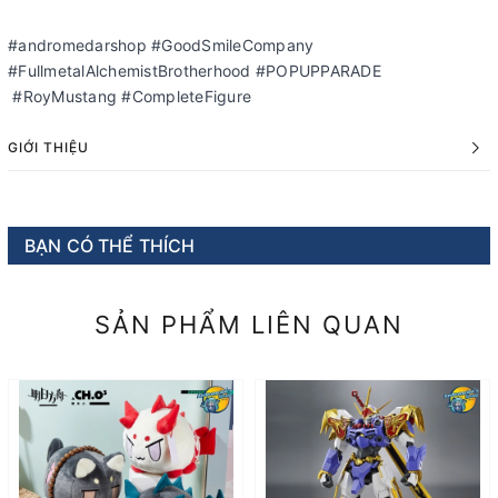
#andromedarshop #GoodSmileCompany
#FullmetalAlchemistBrotherhood #POPUPPARADE
#RoyMustang #CompleteFigure
GIỚI THIỆU
BẠN CÓ THỂ THÍCH
SẢN PHẨM LIÊN QUAN