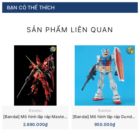
BẠN CÓ THỂ THÍCH
SẢN PHẨM LIÊN QUAN
Bandai
Bandai
[Bandai] Mô hình lắp ráp Master Grade 1/100 MSN-06S Sinanju Ver.Ka Titanium Finish (MG) (Gundam Model Kits)
[Bandai] Mô hình lắp ráp Gundam 0079 Master Grade 1/100 MG RX-78-2 Gundam Ver.2.0 Model Kits
2.690.000₫
950.000₫