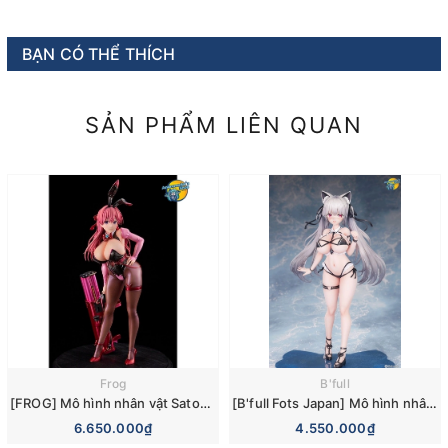
BẠN CÓ THỂ THÍCH
SẢN PHẨM LIÊN QUAN
Frog
B'full
[FROG] Mô hình nhân vật Satou Kuuki Original Character Sumeragi Niina 1/5 Complete Figure (Cast off)
[B'full Fots Japan] Mô hình nhân vật Kemomimi Gakuen Alvina Illustrated by GuLuco 1/7 Scale Painted Complete Figure
6.650.000₫
4.550.000₫