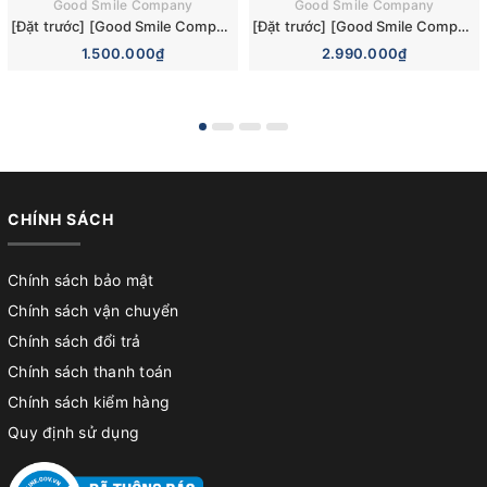
Good Smile Company
Good Smile Company
[Đặt trước] [Good Smile Company] Mô hình nhân vật Blue Archive Nendoroid 3110 Hina Sorasaki Dress Basic Figure (+Bonus)
[Đặt trước] [Good Smile Company] Mô hình nhân vật Blue Archive Nendoroid Surprise 6 Pieces Box Figure
1.500.000₫
2.990.000₫
CHÍNH SÁCH
Chính sách bảo mật
Chính sách vận chuyển
Chính sách đổi trả
Chính sách thanh toán
Chính sách kiểm hàng
Quy định sử dụng