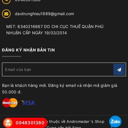
daotrunghieu1989@gmail.com
MST: 8340216667 DO CHI CỤC THUẾ QUẬN PHÚ
NHUẬN CẤP NGÀY 19/03/2014
ĐĂNG KÝ NHẬN BẢN TIN
Bạn là khách hàng mới. Đăng ký email và nhận mã giảm giá
50.000 đ.
© Bản quyền thuộc về
Andromedar 's Shop
0948301380
Cung cấp bởi
Sapo