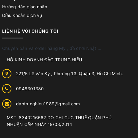
Hướng dẫn giao nhận
Điều khoản dịch vụ
LIÊN HỆ VỚI CHÚNG TÔI
Chuyên bán và order hàng Mỹ , đồ chơi Nhật ...
HỘ KINH DOANH ĐÀO TRUNG HIẾU
221/5 Lê Văn Sỹ , Phường 13, Quận 3, Hồ Chí Minh.
0948301380
daotrunghieu1989@gmail.com
MST: 8340216667 DO CHI CỤC THUẾ QUẬN PHÚ
NHUẬN CẤP NGÀY 19/03/2014