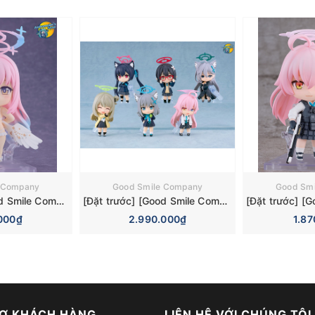
 Company
Good Smile Company
Good Sm
[Đặt trước] [Good Smile Company] Mô hình nhân vật Blue Archive Nendoroid 3084 Mika Misono Swimsuit Basic Figure (Bonus)
[Đặt trước] [Good Smile Company] Mô hình nhân vật Blue Archive Nendoroid Surprise 6 Pieces Box Figure
000₫
2.990.000₫
1.8
Ợ KHÁCH HÀNG
LIÊN HỆ VỚI CHÚNG TÔI