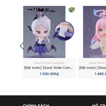
Good Smile Company
Good Smile
[Đặt trước] [Good Smile Company] Mô hình nhân vật Blue Archive Nendoroid 3110 Hina Sorasaki Dress Basic Figure (+Bonus)
1.500.000₫
1.490.
CHÍNH SÁCH
HỖ TR