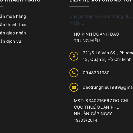
ẫn mua hàng
Chuyên bán và order hàng Mỹ ,
Nhật ...
ẫn thanh toán
ẫn giao nhận
HỘ KINH DOANH ĐÀO
TRUNG HIẾU
ản dịch vụ
221/5 Lê Văn Sỹ , Phườn
13, Quận 3, Hồ Chí Minh.
0948301380
daotrunghieu1989@gmai
MST: 8340216667 DO CHI
CỤC THUẾ QUẬN PHÚ
NHUẬN CẤP NGÀY
19/03/2014