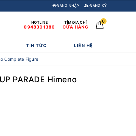
ĐĂNG NHẬP
ĐĂNG KÝ
0
HOTLINE
TÌM ĐỊA CHỈ
0948301380
CỬA HÀNG
TIN TỨC
LIÊN HỆ
o Complete Figure
P UP PARADE Himeno