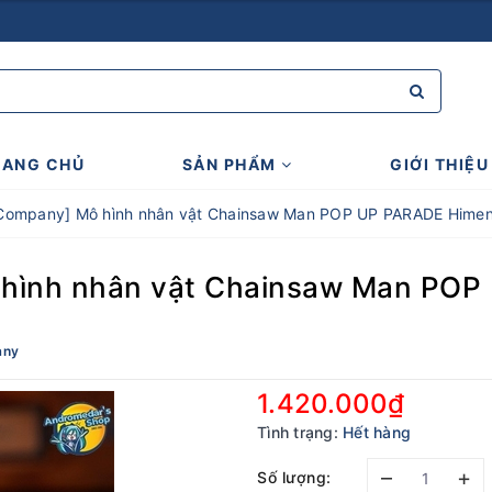
RANG CHỦ
SẢN PHẨM
GIỚI THIỆU
 Company] Mô hình nhân vật Chainsaw Man POP UP PARADE Himen
 hình nhân vật Chainsaw Man PO
any
1.420.000₫
Tình trạng:
Hết hàng
–
+
Số lượng: