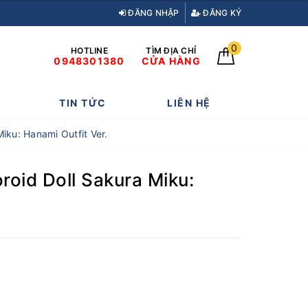
ĐĂNG NHẬP
ĐĂNG KÝ
0
HOTLINE
TÌM ĐỊA CHỈ
0948301380
CỬA HÀNG
TIN TỨC
LIÊN HỆ
ku: Hanami Outfit Ver.
oid Doll Sakura Miku: