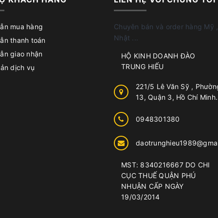
ẫn mua hàng
Chuyên bán và order hàng Mỹ ,
Nhật ...
ẫn thanh toán
ẫn giao nhận
HỘ KINH DOANH ĐÀO
TRUNG HIẾU
ản dịch vụ
221/5 Lê Văn Sỹ , Phườn
13, Quận 3, Hồ Chí Minh.
0948301380
daotrunghieu1989@gmai
MST: 8340216667 DO CHI
CỤC THUẾ QUẬN PHÚ
NHUẬN CẤP NGÀY
19/03/2014