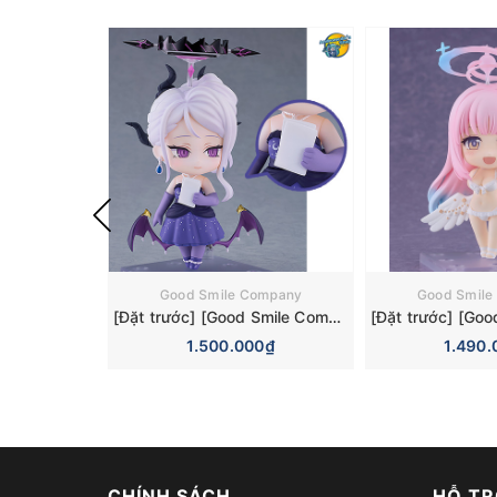
Good Smile Company
Good Smile
[Đặt trước] [Good Smile Company] Mô hình nhân vật Blue Archive Nendoroid 3110 Hina Sorasaki Dress Basic Figure (+Bonus)
1.500.000₫
1.490.
CHÍNH SÁCH
HỖ TR