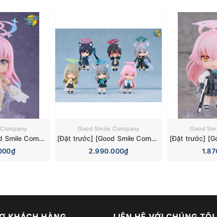
 Company
Good Smile Company
Good Sm
[Đặt trước] [Good Smile Company] Mô hình nhân vật Blue Archive Nendoroid 3084 Mika Misono Swimsuit Basic Figure (Bonus)
[Đặt trước] [Good Smile Company] Mô hình nhân vật Blue Archive Nendoroid Surprise 6 Pieces Box Figure
000₫
2.990.000₫
1.8
Ợ KHÁCH HÀNG
LIÊN HỆ VỚI CHÚNG TÔI