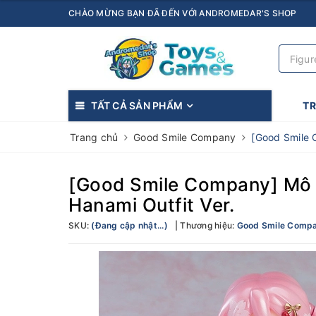
CHÀO MỪNG BẠN ĐÃ ĐẾN VỚI ANDROMEDAR'S SHOP
TẤT CẢ SẢN PHẨM
T
Trang chủ
Good Smile Company
[Good Smile 
[Good Smile Company] Mô h
Hanami Outfit Ver.
SKU:
(Đang cập nhật...)
Thương hiệu:
Good Smile Comp