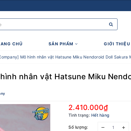
RANG CHỦ
SẢN PHẨM
GIỚI THIỆU
Company] Mô hình nhân vật Hatsune Miku Nendoroid Doll Sakura Mi
ình nhân vật Hatsune Miku Nendor
any
2.410.000₫
Tình trạng:
Hết hàng
–
+
Số lượng: