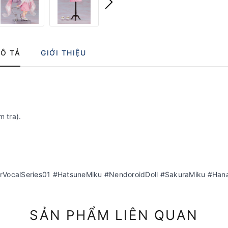
Ô TẢ
GIỚI THIỆU
m tra).
ocalSeries01 #HatsuneMiku #NendoroidDoll #SakuraMiku #Hana
SẢN PHẨM LIÊN QUAN