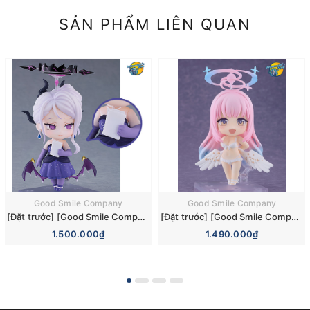
SẢN PHẨM LIÊN QUAN
Good Smile Company
Good Smile Company
[Đặt trước] [Good Smile Company] Mô hình nhân vật Blue Archive Nendoroid 3110 Hina Sorasaki Dress Basic Figure (+Bonus)
[Đặt trước] [Good Smile Company] Mô hình nhân vật Blue Archive Nendoroid 3084 Mika Misono Swimsuit Basic Figure (Bonus)
1.500.000₫
1.490.000₫