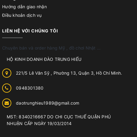
Hướng dẫn giao nhận
Điều khoản dịch vụ
LIÊN HỆ VỚI CHÚNG TÔI
Chuyên bán và order hàng Mỹ , đồ chơi Nhật ...
HỘ KINH DOANH ĐÀO TRUNG HIẾU
221/5 Lê Văn Sỹ , Phường 13, Quận 3, Hồ Chí Minh.
0948301380
daotrunghieu1989@gmail.com
MST: 8340216667 DO CHI CỤC THUẾ QUẬN PHÚ
NHUẬN CẤP NGÀY 19/03/2014