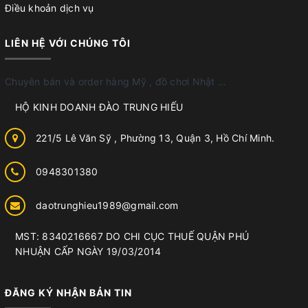
Điều khoản dịch vụ
LIÊN HỆ VỚI CHÚNG TÔI
Chuyên bán và order hàng Mỹ , đồ chơi Nhật ...
HỘ KINH DOANH ĐÀO TRUNG HIẾU
221/5 Lê Văn Sỹ , Phường 13, Quận 3, Hồ Chí Minh.
0948301380
daotrunghieu1989@gmail.com
MST: 8340216667 DO CHI CỤC THUẾ QUẬN PHÚ
NHUẬN CẤP NGÀY 19/03/2014
ĐĂNG KÝ NHẬN BẢN TIN