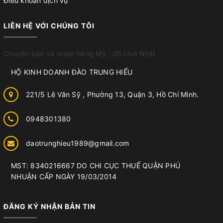
Điều khoản dịch vụ
LIÊN HỆ VỚI CHÚNG TÔI
Chuyên bán và order hàng Mỹ , đồ chơi Nhật ...
HỘ KINH DOANH ĐÀO TRUNG HIẾU
221/5 Lê Văn Sỹ , Phường 13, Quận 3, Hồ Chí Minh.
0948301380
daotrunghieu1989@gmail.com
MST: 8340216667 DO CHI CỤC THUẾ QUẬN PHÚ
NHUẬN CẤP NGÀY 19/03/2014
ĐĂNG KÝ NHẬN BẢN TIN