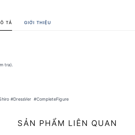
Ô TẢ
GIỚI THIỆU
m tra).
iro #DressVer #CompleteFigure
SẢN PHẨM LIÊN QUAN