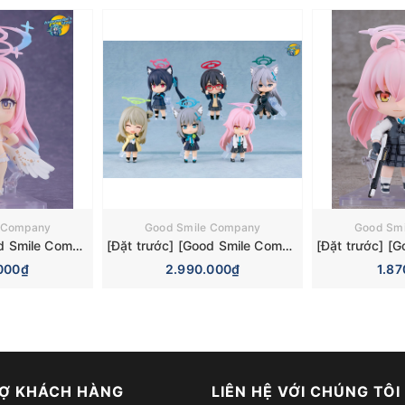
 Company
Good Smile Company
Good Sm
[Đặt trước] [Good Smile Company] Mô hình nhân vật Blue Archive Nendoroid 3084 Mika Misono Swimsuit Basic Figure (Bonus)
[Đặt trước] [Good Smile Company] Mô hình nhân vật Blue Archive Nendoroid Surprise 6 Pieces Box Figure
000₫
2.990.000₫
1.8
Ợ KHÁCH HÀNG
LIÊN HỆ VỚI CHÚNG TÔI