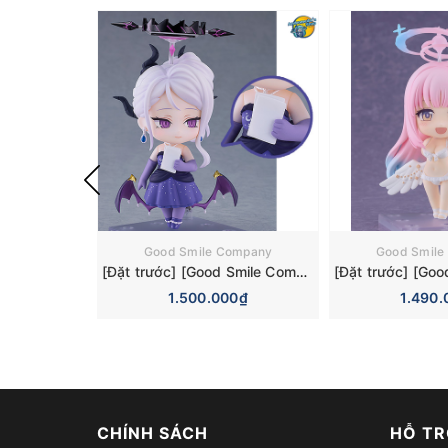
Good Smile Company
Good Smile
[Đặt trước] [Good Smile Company] Mô hình nhân vật Blue Archive Nendoroid 3110 Hina Sorasaki Dress Basic Figure (+Bonus)
1.500.000₫
1.490.
CHÍNH SÁCH
HỖ TR