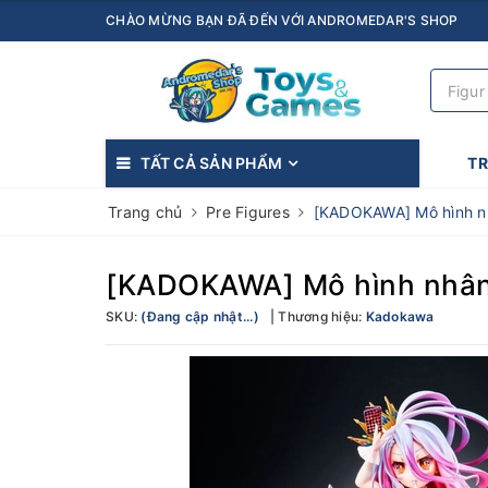
CHÀO MỪNG BẠN ĐÃ ĐẾN VỚI ANDROMEDAR'S SHOP
TẤT CẢ SẢN PHẨM
T
Trang chủ
Pre Figures
[KADOKAWA] Mô hình nh
[KADOKAWA] Mô hình nhân 
SKU:
(Đang cập nhật...)
Thương hiệu:
Kadokawa