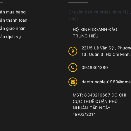
ẫn mua hàng
Chuyên bán và order hàng Mỹ ,
Nhật ...
ẫn thanh toán
ẫn giao nhận
HỘ KINH DOANH ĐÀO
TRUNG HIẾU
ản dịch vụ
221/5 Lê Văn Sỹ , Phườn
13, Quận 3, Hồ Chí Minh.
0948301380
daotrunghieu1989@gmai
MST: 8340216667 DO CHI
CỤC THUẾ QUẬN PHÚ
NHUẬN CẤP NGÀY
19/03/2014