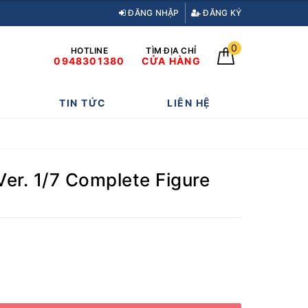
ĐĂNG NHẬP
ĐĂNG KÝ
0
HOTLINE
TÌM ĐỊA CHỈ
0948301380
CỬA HÀNG
TIN TỨC
LIÊN HỆ
er. 1/7 Complete Figure