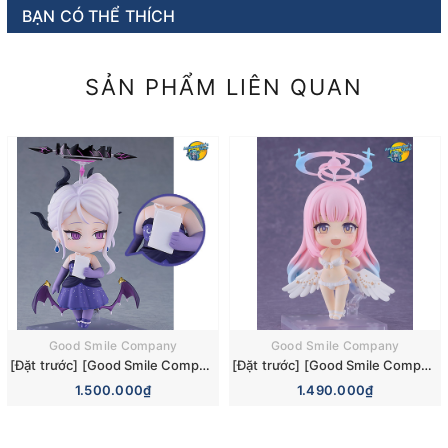
BẠN CÓ THỂ THÍCH
SẢN PHẨM LIÊN QUAN
Good Smile Company
Good Smile Company
[Đặt trước] [Good Smile Company] Mô hình nhân vật Blue Archive Nendoroid 3110 Hina Sorasaki Dress Basic Figure (+Bonus)
[Đặt trước] [Good Smile Company] Mô hình nhân vật Blue Archive Nendoroid 3084 Mika Misono Swimsuit Basic Figure (Bonus)
1.500.000₫
1.490.000₫