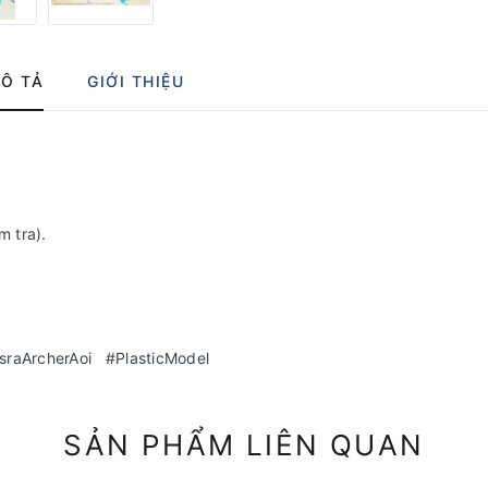
Ô TẢ
GIỚI THIỆU
m tra).
raArcherAoi #PlasticModel
SẢN PHẨM LIÊN QUAN