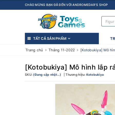
CHÀO MỪNG BẠN ĐÃ ĐẾN VỚI ANDROMEDAR'S SHOP
TẤT CẢ SẢN PHẨM
T
Trang chủ
Tháng 11-2022
[Kotobukiya] Mô hìn
[Kotobukiya] Mô hình lắp r
SKU:
(Đang cập nhật...)
Thương hiệu:
Kotobukiya