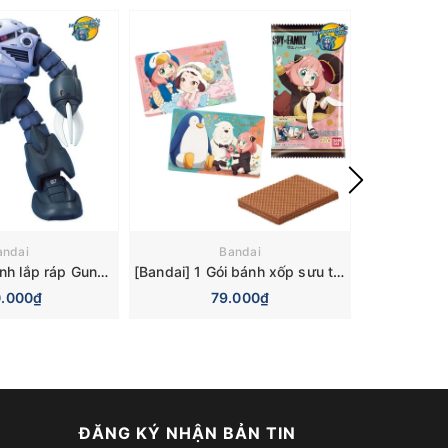
andai
Bandai
[Bandai] Mô hình lắp ráp Gundam 0079 Master Grade 1/100 MG MSM-07 Z'Gok Mass Production Type Model Kits
[Bandai] 1 Gói bánh xốp sưu tầm Spy x Family Wafer
.000₫
79.000₫
ĐĂNG KÝ NHẬN BẢN TIN