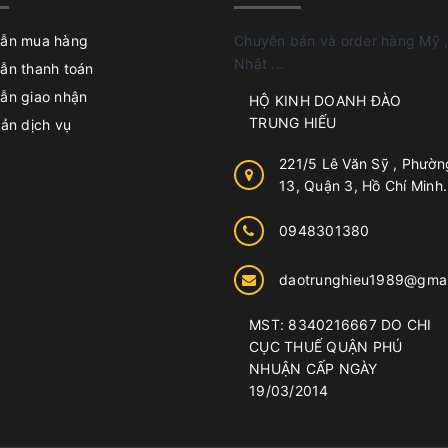
ẫn mua hàng
Chuyên bán và order hàng Mỹ ,
Nhật ...
ẫn thanh toán
ẫn giao nhận
HỘ KINH DOANH ĐÀO
TRUNG HIẾU
ản dịch vụ
221/5 Lê Văn Sỹ , Phườn
13, Quận 3, Hồ Chí Minh.
0948301380
daotrunghieu1989@gmai
MST: 8340216667 DO CHI
CỤC THUẾ QUẬN PHÚ
NHUẬN CẤP NGÀY
19/03/2014