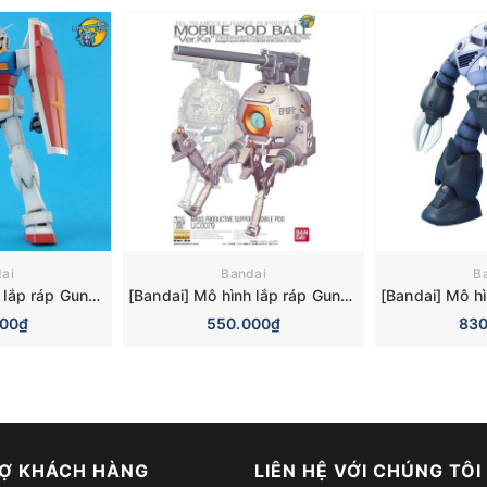
ai
Bandai
B
[Bandai] Mô hình lắp ráp Gundam 0079 Master Grade 1/100 MG RX-78-2 Gundam Ver.2.0 Model Kits
[Bandai] Mô hình lắp ráp Gundam M.S.V. Master Grade 1/100 MG Ball Ver. Ka Model Kits
000₫
550.000₫
830
Ợ KHÁCH HÀNG
LIÊN HỆ VỚI CHÚNG TÔI