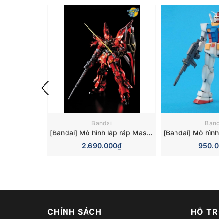
Bandai
Band
[Bandai] Mô hình lắp ráp Master Grade 1/100 MSN-06S Sinanju Ver.Ka Titanium Finish (MG) (Gundam Model Kits)
2.690.000₫
950.
CHÍNH SÁCH
HỖ TR