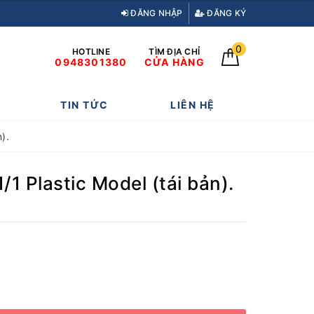
ĐĂNG NHẬP
ĐĂNG KÝ
0
HOTLINE
TÌM ĐỊA CHỈ
0948301380
CỬA HÀNG
TIN TỨC
LIÊN HỆ
).
1 Plastic Model (tái bản).