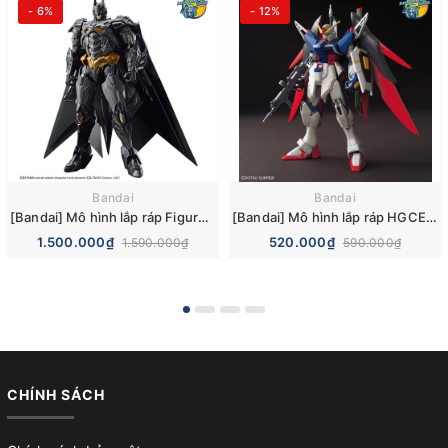
- 6%
- 12%
Bandai
Bandai
[Bandai] Mô hình lắp ráp Figure-rise Standard Amplified Batman Plastic Model
[Bandai] Mô hình lắp ráp HGCE 1/144 Destiny Gundam Plastic Model
1.500.000₫
520.000₫
1.590.000₫
590.000₫
CHÍNH SÁCH