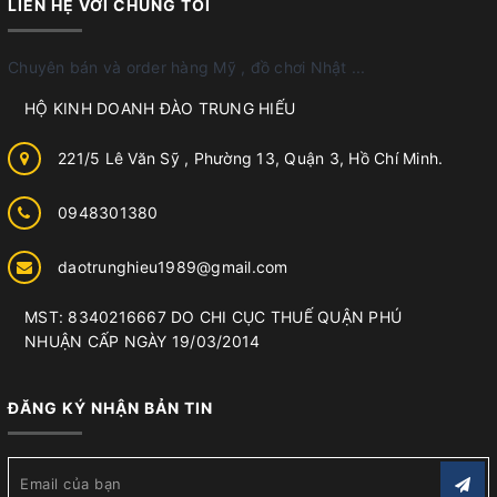
LIÊN HỆ VỚI CHÚNG TÔI
Chuyên bán và order hàng Mỹ , đồ chơi Nhật ...
HỘ KINH DOANH ĐÀO TRUNG HIẾU
221/5 Lê Văn Sỹ , Phường 13, Quận 3, Hồ Chí Minh.
0948301380
daotrunghieu1989@gmail.com
MST: 8340216667 DO CHI CỤC THUẾ QUẬN PHÚ
NHUẬN CẤP NGÀY 19/03/2014
ĐĂNG KÝ NHẬN BẢN TIN