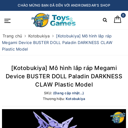
CHÀO MỪNG BẠN ĐÃ ĐẾN VỚI ANDROMEDAR'S SHOP
0
Trang chủ
Kotobukiya
[Kotobukiya] Mô hình lắp ráp
Megami Device BUSTER DOLL Paladin DARKNESS CLAW
Plastic Model
[Kotobukiya] Mô hình lắp ráp Megami
Device BUSTER DOLL Paladin DARKNESS
CLAW Plastic Model
SKU:
(Đang cập nhật...)
Thương hiệu:
Kotobukiya