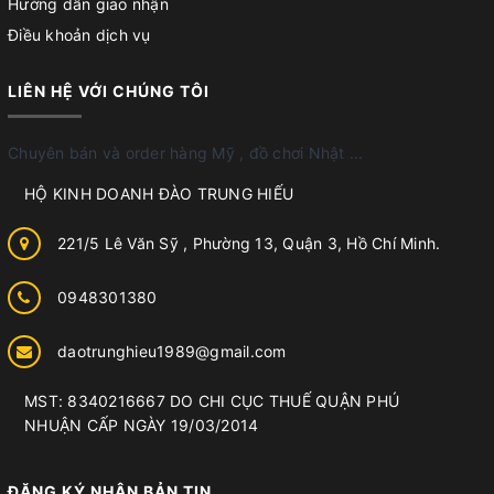
Hướng dẫn giao nhận
Điều khoản dịch vụ
LIÊN HỆ VỚI CHÚNG TÔI
Chuyên bán và order hàng Mỹ , đồ chơi Nhật ...
HỘ KINH DOANH ĐÀO TRUNG HIẾU
221/5 Lê Văn Sỹ , Phường 13, Quận 3, Hồ Chí Minh.
0948301380
daotrunghieu1989@gmail.com
MST: 8340216667 DO CHI CỤC THUẾ QUẬN PHÚ
NHUẬN CẤP NGÀY 19/03/2014
ĐĂNG KÝ NHẬN BẢN TIN