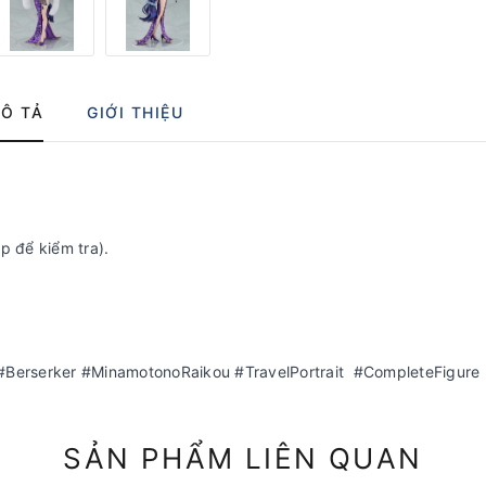
Ô TẢ
GIỚI THIỆU
p để kiểm tra).
erserker #MinamotonoRaikou #TravelPortrait #CompleteFigure
SẢN PHẨM LIÊN QUAN