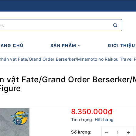
RANG CHỦ
SẢN PHẨM
GIỚI THIỆU
nhân vật Fate/Grand Order Berserker/Minamoto no Raikou Travel Po
n vật Fate/Grand Order Berserker/
Figure
8.350.000₫
Tình trạng:
Hết hàng
–
+
Số lượng: