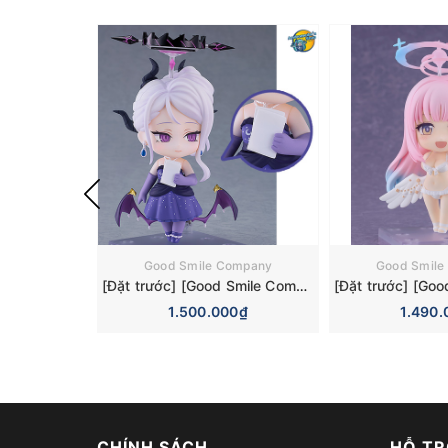
Good Smile Company
Good Smile
[Đặt trước] [Good Smile Company] Mô hình nhân vật Blue Archive Nendoroid 3110 Hina Sorasaki Dress Basic Figure (+Bonus)
1.500.000₫
1.490.
CHÍNH SÁCH
HỖ TR