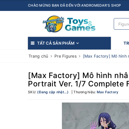
CHÀO MỪNG BẠN ĐÃ ĐẾN VỚI ANDROMEDAR'S SHOP
TẤT CẢ SẢN PHẨM
T
Trang chủ
Pre Figures
[Max Factory] Mô hình 
[Max Factory] Mô hình nhâ
Portrait Ver. 1/7 Complete 
SKU:
(Đang cập nhật...)
Thương hiệu:
Max Factory