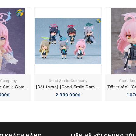
 Company
Good Smile Company
Good Sm
[Đặt trước] [Good Smile Company] Mô hình nhân vật Blue Archive Nendoroid 3084 Mika Misono Swimsuit Basic Figure (Bonus)
[Đặt trước] [Good Smile Company] Mô hình nhân vật Blue Archive Nendoroid Surprise 6 Pieces Box Figure
000₫
2.990.000₫
1.8
Ợ KHÁCH HÀNG
LIÊN HỆ VỚI CHÚNG TÔI