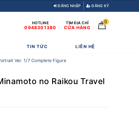
ĐĂNG NHẬP
ĐĂNG KÝ
0
HOTLINE
TÌM ĐỊA CHỈ
0948301380
CỬA HÀNG
TIN TỨC
LIÊN HỆ
rtrait Ver. 1/7 Complete Figure
Minamoto no Raikou Travel