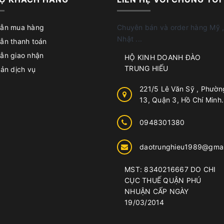
ẫn mua hàng
Chuyên bán và order hàng Mỹ ,
Nhật ...
ẫn thanh toán
ẫn giao nhận
HỘ KINH DOANH ĐÀO
TRUNG HIẾU
ản dịch vụ
221/5 Lê Văn Sỹ , Phườn
13, Quận 3, Hồ Chí Minh.
0948301380
daotrunghieu1989@gmai
MST: 8340216667 DO CHI
CỤC THUẾ QUẬN PHÚ
NHUẬN CẤP NGÀY
19/03/2014