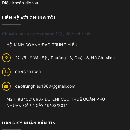
Điều khoản dịch vụ
LIÊN HỆ VỚI CHÚNG TÔI
Chuyên bán và order hàng Mỹ , đồ chơi Nhật ...
HỘ KINH DOANH ĐÀO TRUNG HIẾU
221/5 Lê Văn Sỹ , Phường 13, Quận 3, Hồ Chí Minh.
0948301380
daotrunghieu1989@gmail.com
MST: 8340216667 DO CHI CỤC THUẾ QUẬN PHÚ
NHUẬN CẤP NGÀY 19/03/2014
ĐĂNG KÝ NHẬN BẢN TIN