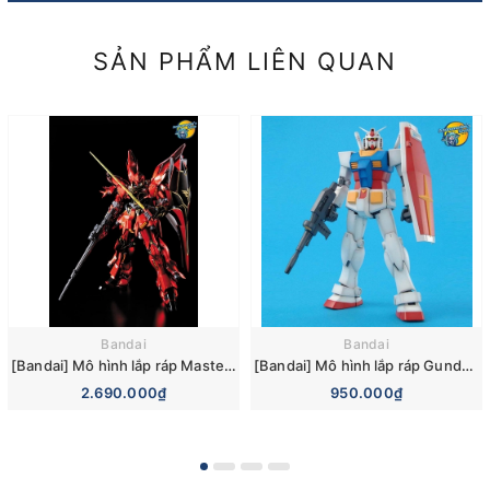
SẢN PHẨM LIÊN QUAN
Bandai
Bandai
[Bandai] Mô hình lắp ráp Master Grade 1/100 MSN-06S Sinanju Ver.Ka Titanium Finish (MG) (Gundam Model Kits)
[Bandai] Mô hình lắp ráp Gundam 0079 Master Grade 1/100 MG RX-78-2 Gundam Ver.2.0 Model Kits
2.690.000₫
950.000₫