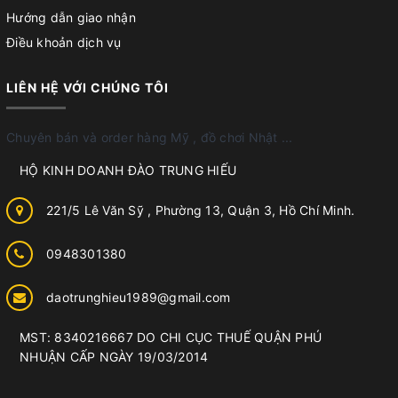
Hướng dẫn giao nhận
Điều khoản dịch vụ
LIÊN HỆ VỚI CHÚNG TÔI
Chuyên bán và order hàng Mỹ , đồ chơi Nhật ...
HỘ KINH DOANH ĐÀO TRUNG HIẾU
221/5 Lê Văn Sỹ , Phường 13, Quận 3, Hồ Chí Minh.
0948301380
daotrunghieu1989@gmail.com
MST: 8340216667 DO CHI CỤC THUẾ QUẬN PHÚ
NHUẬN CẤP NGÀY 19/03/2014