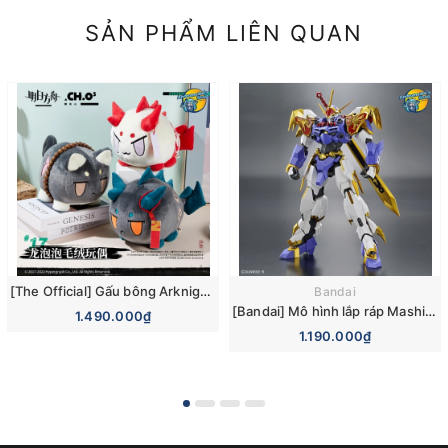
SẢN PHẨM LIÊN QUAN
[The Official] Gấu bông Arknights Bubble Nian Saga Dusk Ver Plushie Plush Doll
Bandai
[Bandai] Mô hình lắp ráp Mashin Eiyuuden Wataru High Grade HG Amplified IMGN Ryujinmaru Model Kit
1.490.000₫
1.190.000₫