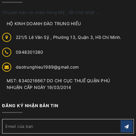
Chuyên bán và order hàng Mỹ , đồ chơi Nhật ...
HỘ KINH DOANH ĐÀO TRUNG HIẾU
221/5 Lê Văn Sỹ , Phường 13, Quận 3, Hồ Chí Minh.
0948301380
daotrunghieu1989@gmail.com
MST: 8340216667 DO CHI CỤC THUẾ QUẬN PHÚ
NHUẬN CẤP NGÀY 19/03/2014
ĐĂNG KÝ NHẬN BẢN TIN