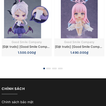
Good Smile Company
Good Smile Company
[Đặt trước] [Good Smile Company] Mô hình nhân vật Blue Archive Nendoroid 3110 Hina Sorasaki Dress Basic Figure (+Bonus)
[Đặt trước] [Good Smile Company] Mô hình nhân vật Blue Archive Nendoroid 3084 Mika Misono Swimsuit Basic Figure (Bonus)
1.500.000₫
1.490.000₫
CHÍNH SÁCH
Chính sách bảo mật