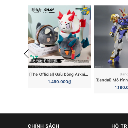
[The Official] Gấu bông Arknights Bubble Nian Saga Dusk Ver Plushie Plush Doll
Band
1.490.000₫
1.190.
CHÍNH SÁCH
HỖ TR