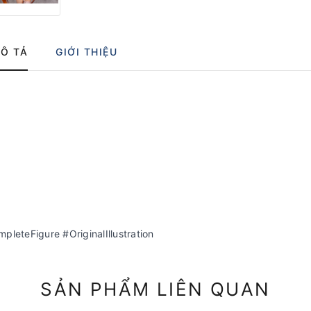
Ô TẢ
GIỚI THIỆU
eteFigure #OriginalIllustration
SẢN PHẨM LIÊN QUAN