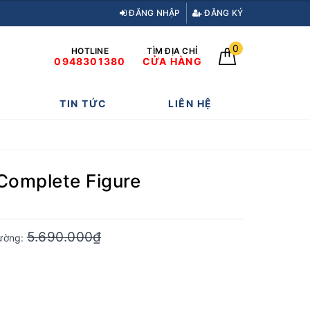
ĐĂNG NHẬP
ĐĂNG KÝ
0
HOTLINE
TÌM ĐỊA CHỈ
0948301380
CỬA HÀNG
TIN TỨC
LIÊN HỆ
 Complete Figure
5.690.000₫
rường: