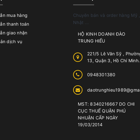
ẫn mua hàng
Chuyên bán và order hàng Mỹ ,
Nhật ...
ẫn thanh toán
ẫn giao nhận
HỘ KINH DOANH ĐÀO
TRUNG HIẾU
ản dịch vụ
221/5 Lê Văn Sỹ , Phườn
13, Quận 3, Hồ Chí Minh.
0948301380
daotrunghieu1989@gmai
MST: 8340216667 DO CHI
CỤC THUẾ QUẬN PHÚ
NHUẬN CẤP NGÀY
19/03/2014