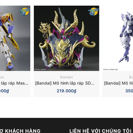
ai
Bandai
B
[Bandai] Mô hình lắp ráp Mashin Eiyuuden Wataru High Grade HG Amplified IMGN Ryujinmaru Model Kit
[Bandai] Mô hình lắp ráp SDW Heroes 24 Warlock Aegis Gundam Model Kit
000₫
219.000₫
350
Ợ KHÁCH HÀNG
LIÊN HỆ VỚI CHÚNG TÔI