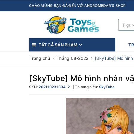
CHÀO MỪNG BẠN ĐÃ ĐẾN VỚI ANDROMEDAR'S SHOP
TẤT CẢ SẢN PHẨM
T
Trang chủ
Tháng 08-2022
[SkyTube] Mô hình 
[SkyTube] Mô hình nhân vậ
SKU:
202110231334-2
Thương hiệu:
SkyTube