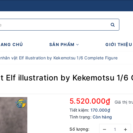
RANG CHỦ
SẢN PHẨM
GIỚI THIỆU
nhân vật Elf illustration by Kekemotsu 1/6 Complete Figure
t Elf illustration by Kekemotsu 1/6
5.520.000₫
Giá thị t
Tiết kiệm:
170.000₫
Tình trạng:
Còn hàng
–
+
Số lượng: