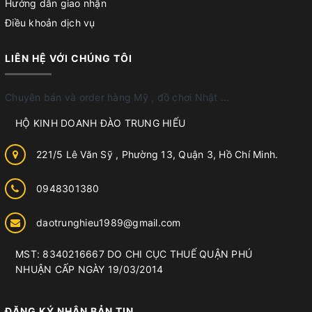
Hướng dẫn giao nhận
Điều khoản dịch vụ
LIÊN HỆ VỚI CHÚNG TÔI
Chuyên bán và order hàng Mỹ , đồ chơi Nhật ...
HỘ KINH DOANH ĐÀO TRUNG HIẾU
221/5 Lê Văn Sỹ , Phường 13, Quận 3, Hồ Chí Minh.
0948301380
daotrunghieu1989@gmail.com
MST: 8340216667 DO CHI CỤC THUẾ QUẬN PHÚ
NHUẬN CẤP NGÀY 19/03/2014
ĐĂNG KÝ NHẬN BẢN TIN