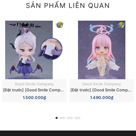
SẢN PHẨM LIÊN QUAN
Good Smile Company
Good Smile Company
[Đặt trước] [Good Smile Company] Mô hình nhân vật Blue Archive Nendoroid 3110 Hina Sorasaki Dress Basic Figure (+Bonus)
[Đặt trước] [Good Smile Company] Mô hình nhân vật Blue Archive Nendoroid 3084 Mika Misono Swimsuit Basic Figure (Bonus)
1.500.000₫
1.490.000₫