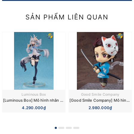
SẢN PHẨM LIÊN QUAN
Luminous Box
Good Smile Company
[Luminous Box] Mô hình nhân vật Shirakami Fubuki 2019 Summer Event ver. 1/7 Complete Figure
[Good Smile Company] Mô hình lắp ráp Demon Slayer: Kimetsu no Yaiba Nendoroid 1510 Tanjiro Kamado: Final Selection Ver
4.290.000₫
2.980.000₫