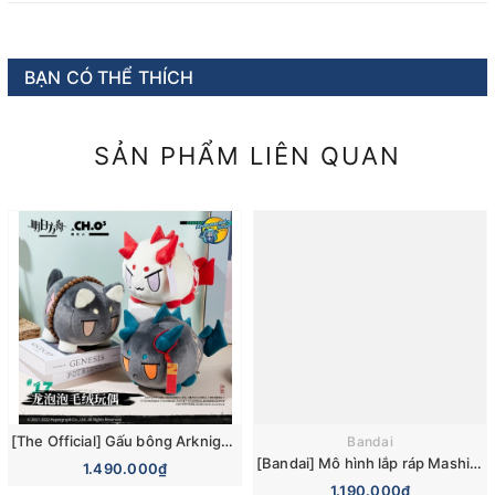
BẠN CÓ THỂ THÍCH
SẢN PHẨM LIÊN QUAN
[The Official] Gấu bông Arknights Bubble Nian Saga Dusk Ver Plushie Plush Doll
Bandai
[Bandai] Mô hình lắp ráp Mashin Eiyuuden Wataru High Grade HG Amplified IMGN Ryujinmaru Model Kit
1.490.000₫
1.190.000₫